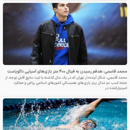
محمد قاسمی: هدفم رسیدن به فینال ۴۰۰ متر بازی‌های آسیایی ناگویاست
محمد قاسمی، شناگر آینده‌دار تهران که در یک سال گذشته با ثبت نتایج قابل توجه، از
جمله کسب دو مدال برنز بازی‌های همبستگی کشورهای اسلامی ریاض و عملکرد
امیدوارکننده در