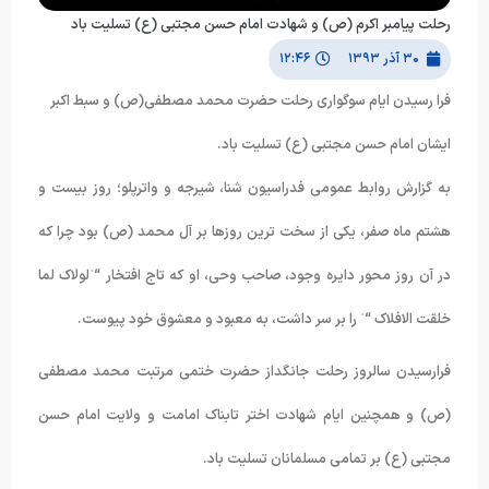
رحلت پیامبر اکرم (ص) و شهادت امام حسن مجتبی (ع) تسلیت باد
۳۰ آذر ۱۳۹۳
۱۲:۴۶
فرا رسیدن ایام سوگواری رحلت حضرت محمد مصطفی(ص) و سبط اکبر
ایشان امام حسن مجتبی (ع) تسلیت باد.
به گزارش روابط عمومی فدراسیون شنا، شیرجه و واترپلو؛ روز بیست و
هشتم ماه صفر، یکی از سخت ترین روزها بر آل محمد (ص) بود چرا که
در آن روز محور دایره وجود، صاحب وحی، او که تاج افتخار “ˈلولاک لما
خلقت الافلاک “ˈ را بر سر داشت، به معبود و معشوق خود پیوست.
فرارسیدن سالروز رحلت جانگداز حضرت ختمی مرتبت محمد مصطفی
(ص) و همچنین ایام شهادت اختر تابناک امامت و ولایت امام حسن
مجتبی (ع) بر تمامی مسلمانان تسلیت باد.