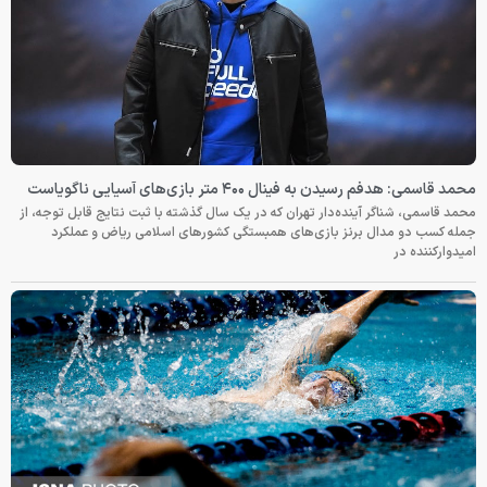
محمد قاسمی: هدفم رسیدن به فینال ۴۰۰ متر بازی‌های آسیایی ناگویاست
محمد قاسمی، شناگر آینده‌دار تهران که در یک سال گذشته با ثبت نتایج قابل توجه، از
جمله کسب دو مدال برنز بازی‌های همبستگی کشورهای اسلامی ریاض و عملکرد
امیدوارکننده در