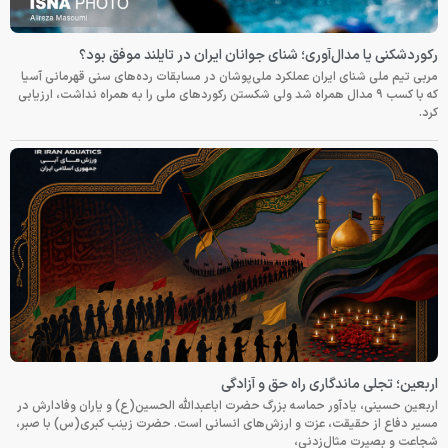
رکوردشکنی یا مدال‌آوری؛ شنای جوانان ایران در تایلند موفق بود؟
مربی تیم ملی شنای ایران عملکرد ملی‌پوشان در مسابقات رده‌های سنی قهرمانی آسیا
که با کسب ۹ مدال همراه شد ولی شکستن رکوردهای ملی را به همراه نداشت، ارزیابی
کرد.
اربعین؛ تجلی ماندگاری راه حق و آزادگی
اربعین حسینی، یادآور حماسه بزرگ حضرت اباعبدالله الحسین(ع) و یاران وفادارش در
مسیر دفاع از حقیقت، عزت و ارزش‌های انسانی است. حضرت زینب کبری(س) با صبر،
شجاعت و بصیرت مثال‌زدنی،