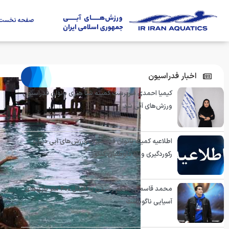
صفحه نخست
اخبار فدراسیون
کیمیا احمدی سرپرست کمیته شنا هنری بانوان فدراسیون
ورزش‌های آبی شد
اطلاعیه کمیته بانوان فدراسیون ورزش‌های آبی درباره
رکوردگیری ویژه داوطلبان کنکور
محمد قاسمی: هدفم رسیدن به فینال ۴۰۰ متر بازی‌های
آسیایی ناگویاست