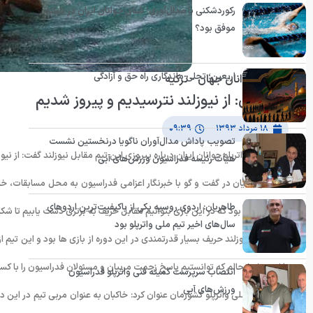
رکوردشکنی یا مدال‌آوری؛ شنای جوانان ایران در تایلند
موفق بود؟
اربعین؛ تجلی ماندگاری راه حق و آزادگی
واترپلو جوانان جهان - ترکیه
رستمیان: از نیوزلند نترسیدیم و پیروز شدیم
۱۸ مرداد ۱۳۹۳
۰۹:۳۹
تصویب پاداش مدال‌آوران ناگویا درنخستین نشست
بازیکن تیم واترپلو جوانان ایران درباره پیروزی این تیم مقابل نیوزلند گفت: از نی
هیأت رئیسه فدراسیون ورزش‌های آبی
سهیل رستمیان در گفت و گو با خبرنگار اعزامی فدراسیون به محل مسابقات، خاطرنش
طاهریان: اردوی روسیه یکی از باکیفیت‌ترین اردوهای
تلاش ما این بود که در این بازی بتوانیم مقابل حریف به برتری دست یابیم تا ش
سال‌های اخیر تیم ملی واترپلو بود
وی افزود: نیوزلند حریف بسیار قدرتمندی در این دوره از بازی ها بود و این تیم ا
باشیم. خوشحالم که توانستیم پاسخ زحمت مربیان و مسئولان فدراسیون را با ک
انتصاب سرپرست کمیته فنی واترپلو فدراسیون
ورزش‌های آبی
بازیکن تیم ملی واترپلو کشورمان عنوان کرد: خاکبان به عنوان مربی تیم در این 