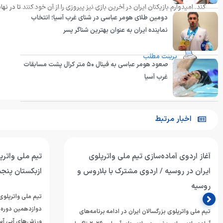
کند. امیدوارم بازیکنان ایران در آخرین بازی نیز پیروزی را از آن خود کنند تا در 
دومین طلای هومر عباسی در شنای غرب آسیا؛ انتخاب
انتهای پیام
نماینده ایران به عنوان بهترین شناگر پسر
پرینت مطلب
صعود هومر عباسی به فینال ۵۰ متر کرال پشت مسابقات
غرب آسیا
اخبار مرتبط
آغاز اردوی آماده‌سازی تیم ملی واترپلوی
تیم ملی واترپل
ایران در روسیه / اردوی مشترک با بلاروس و
ازبکستان پنجم
روسیه
تیم ملی واترپلوی 
دوازدهمین دوره 
تیم ملی واترپلوی بزرگسالان ایران در ادامه برنامه‌های
ورزش‌های آبی آسی