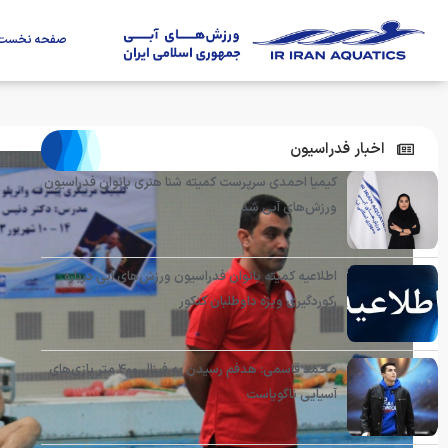
صفحه نخست
اخبار فدراسیون
کیمیا احمدی سرپرست کمیته شنا هنری بانوان فدراسیون
ورزش‌های آبی شد
اطلاعیه کمیته بانوان فدراسیون ورزش‌های آبی درباره
رکوردگیری ویژه داوطلبان کنکور
محمد قاسمی: هدفم رسیدن به فینال ۴۰۰ متر بازی‌های
آسیایی ناگویاست