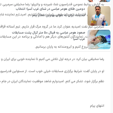
به گزارش روابط عمومی فدراسیون شنا، شیرجه و واترپلو؛ رضا مخیلفی سرمربی تیم 
دومین طلای هومر عباسی در شنای غرب آسیا؛ انتخاب
آمادگی بالایی قرار دارد. تمرینات خوبی را پشت سر گذاشتیم. امید,ارم نماینده شا
نماینده ایران به عنوان بهترین شناگر پسر
سرمربی تیم نفت امیدیه عنوان کرد: ما در گروه مرگ قرار داریم. تیم آستانه قز
صعود هومر عباسی به فینال ۵۰ متر کرال پشت مسابقات
قزاقستان است. نمایندگان کشورهای دیگر هم با آمادگی و برنامه در این مسابقات
غرب آسیا
آبرومندانه شروع کنیم و آبرومندانه به پایان برسانیم.
رضا مخیلفی بیان کرد: در درجه اول تلاش می کنیم تا نماینده خوبی برای ایران و
او در پایان گفت: شرایط برگزاری مسابقات خیلی خوب است. از مسئولین فدراسیو
نظم برگزار شود، تشکر می کنم. امیدوارم شاهد موفقیت نمایندگان ایران در جام ب
انتهای پیام