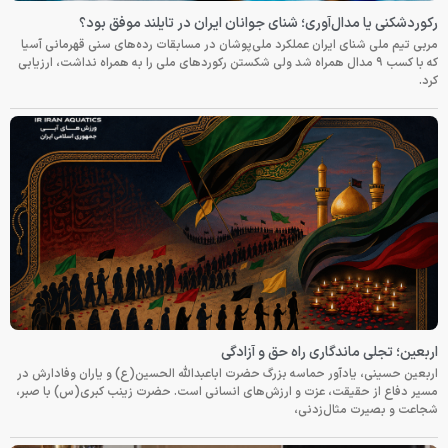
رکوردشکنی یا مدال‌آوری؛ شنای جوانان ایران در تایلند موفق بود؟
مربی تیم ملی شنای ایران عملکرد ملی‌پوشان در مسابقات رده‌های سنی قهرمانی آسیا
که با کسب ۹ مدال همراه شد ولی شکستن رکوردهای ملی را به همراه نداشت، ارزیابی
کرد.
اربعین؛ تجلی ماندگاری راه حق و آزادگی
اربعین حسینی، یادآور حماسه بزرگ حضرت اباعبدالله الحسین(ع) و یاران وفادارش در
مسیر دفاع از حقیقت، عزت و ارزش‌های انسانی است. حضرت زینب کبری(س) با صبر،
شجاعت و بصیرت مثال‌زدنی،