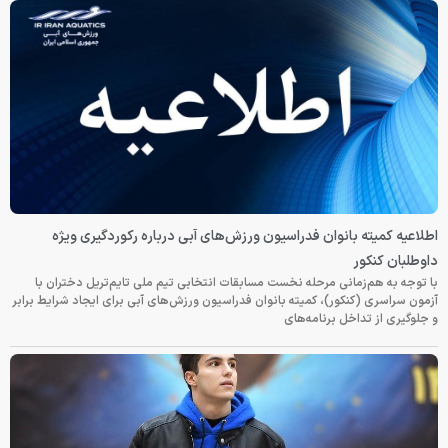
اطلاعیه کمیته بانوان فدراسیون ورزش‌های آبی درباره رکوردگیری ویژه
داوطلبان کنکور
با توجه به هم‌زمانی مرحله نخست مسابقات انتخابی تیم ملی تایم‌تریل دختران با
آزمون سراسری (کنکور)، کمیته بانوان فدراسیون ورزش‌های آبی برای ایجاد شرایط برابر
و جلوگیری از تداخل برنامه‌های