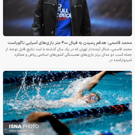
محمد قاسمی: هدفم رسیدن به فینال ۴۰۰ متر بازی‌های آسیایی ناگویاست
محمد قاسمی، شناگر آینده‌دار تهران که در یک سال گذشته با ثبت نتایج قابل توجه، از
جمله کسب دو مدال برنز بازی‌های همبستگی کشورهای اسلامی ریاض و عملکرد
امیدوارکننده در