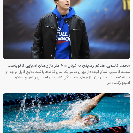
محمد قاسمی: هدفم رسیدن به فینال ۴۰۰ متر بازی‌های آسیایی ناگویاست
محمد قاسمی، شناگر آینده‌دار تهران که در یک سال گذشته با ثبت نتایج قابل توجه، از
جمله کسب دو مدال برنز بازی‌های همبستگی کشورهای اسلامی ریاض و عملکرد
امیدوارکننده در