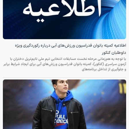
اطلاعیه کمیته بانوان فدراسیون ورزش‌های آبی درباره رکوردگیری ویژه
داوطلبان کنکور
با توجه به هم‌زمانی مرحله نخست مسابقات انتخابی تیم ملی تایم‌تریل دختران با
آزمون سراسری (کنکور)، کمیته بانوان فدراسیون ورزش‌های آبی برای ایجاد شرایط برابر
و جلوگیری از تداخل برنامه‌های