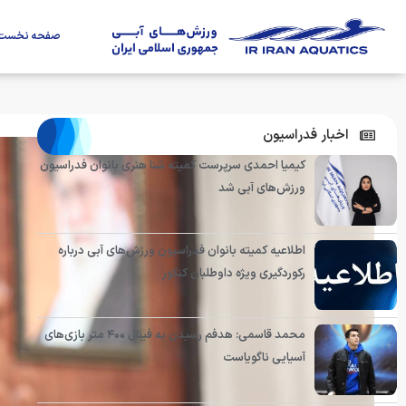
صفحه نخست
اخبار فدراسیون
کیمیا احمدی سرپرست کمیته شنا هنری بانوان فدراسیون
ورزش‌های آبی شد
اطلاعیه کمیته بانوان فدراسیون ورزش‌های آبی درباره
رکوردگیری ویژه داوطلبان کنکور
محمد قاسمی: هدفم رسیدن به فینال ۴۰۰ متر بازی‌های
آسیایی ناگویاست