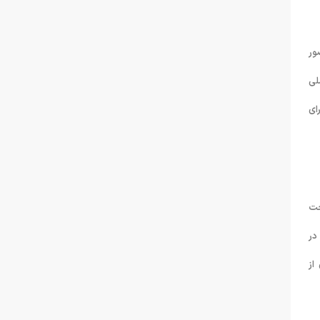
ور
لی
ای
حت
واهد شد. در
از