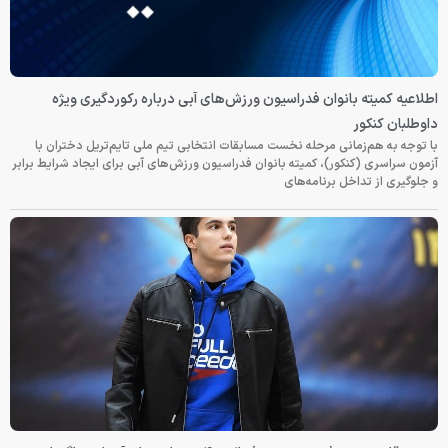
اطلاعیه کمیته بانوان فدراسیون ورزش‌های آبی درباره رکوردگیری ویژه
داوطلبان کنکور
با توجه به هم‌زمانی مرحله نخست مسابقات انتخابی تیم ملی تایم‌تریل دختران با
آزمون سراسری (کنکور)، کمیته بانوان فدراسیون ورزش‌های آبی برای ایجاد شرایط برابر
و جلوگیری از تداخل برنامه‌های