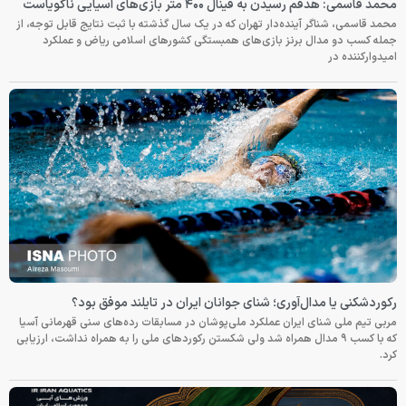
محمد قاسمی: هدفم رسیدن به فینال ۴۰۰ متر بازی‌های آسیایی ناگویاست
محمد قاسمی، شناگر آینده‌دار تهران که در یک سال گذشته با ثبت نتایج قابل توجه، از
جمله کسب دو مدال برنز بازی‌های همبستگی کشورهای اسلامی ریاض و عملکرد
امیدوارکننده در
رکوردشکنی یا مدال‌آوری؛ شنای جوانان ایران در تایلند موفق بود؟
مربی تیم ملی شنای ایران عملکرد ملی‌پوشان در مسابقات رده‌های سنی قهرمانی آسیا
که با کسب ۹ مدال همراه شد ولی شکستن رکوردهای ملی را به همراه نداشت، ارزیابی
کرد.