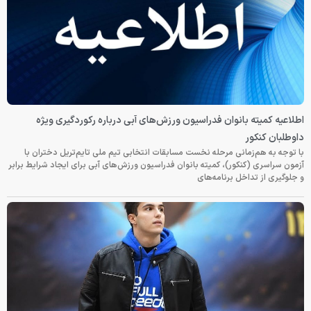
اطلاعیه کمیته بانوان فدراسیون ورزش‌های آبی درباره رکوردگیری ویژه
داوطلبان کنکور
با توجه به هم‌زمانی مرحله نخست مسابقات انتخابی تیم ملی تایم‌تریل دختران با
آزمون سراسری (کنکور)، کمیته بانوان فدراسیون ورزش‌های آبی برای ایجاد شرایط برابر
و جلوگیری از تداخل برنامه‌های