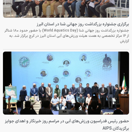
برگزاری جشنواره بزرگداشت روز جهانی شنا در استان البرز
جشنواره بزرگداشت روز جهانی شنا (World Aquatics Day) با حضور حدود ۱۸۰ شناگر
از ۱۶ مرکز تخصصی به همت هیئت ورزش‌های آبی استان البرز در کرج برگزار شد. به
گزارش
حضور رئیس فدراسیون ورزش‌های آبی در مراسم روز خبرنگار و اهدای جوایز
برگزیدگان AIPS