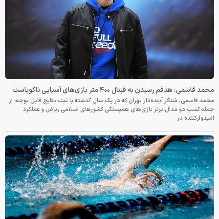
محمد قاسمی: هدفم رسیدن به فینال ۴۰۰ متر بازی‌های آسیایی ناگویاست
محمد قاسمی، شناگر آینده‌دار تهران که در یک سال گذشته با ثبت نتایج قابل توجه، از
جمله کسب دو مدال برنز بازی‌های همبستگی کشورهای اسلامی ریاض و عملکرد
امیدوارکننده در