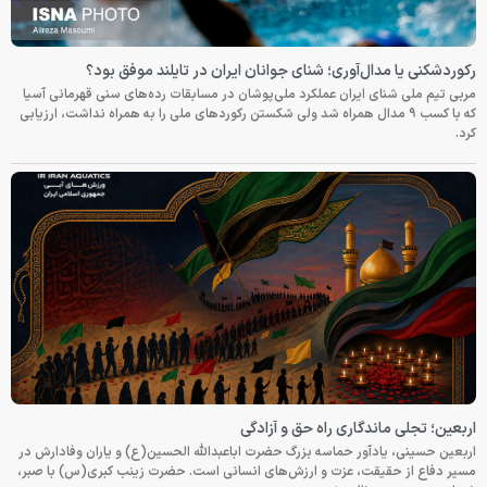
رکوردشکنی یا مدال‌آوری؛ شنای جوانان ایران در تایلند موفق بود؟
مربی تیم ملی شنای ایران عملکرد ملی‌پوشان در مسابقات رده‌های سنی قهرمانی آسیا
که با کسب ۹ مدال همراه شد ولی شکستن رکوردهای ملی را به همراه نداشت، ارزیابی
کرد.
اربعین؛ تجلی ماندگاری راه حق و آزادگی
اربعین حسینی، یادآور حماسه بزرگ حضرت اباعبدالله الحسین(ع) و یاران وفادارش در
مسیر دفاع از حقیقت، عزت و ارزش‌های انسانی است. حضرت زینب کبری(س) با صبر،