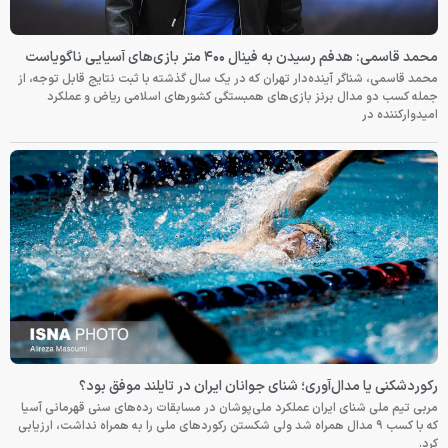
محمد قاسمی: هدفم رسیدن به فینال ۴۰۰ متر بازی‌های آسیایی ناگویاست
محمد قاسمی، شناگر آینده‌دار تهران که در یک سال گذشته با ثبت نتایج قابل توجه، از
جمله کسب دو مدال برنز بازی‌های همبستگی کشورهای اسلامی ریاض و عملکرد
امیدوارکننده در
رکوردشکنی یا مدال‌آوری؛ شنای جوانان ایران در تایلند موفق بود؟
مربی تیم ملی شنای ایران عملکرد ملی‌پوشان در مسابقات رده‌های سنی قهرمانی آسیا
که با کسب ۹ مدال همراه شد ولی شکستن رکوردهای ملی را به همراه نداشت، ارزیابی
کرد.