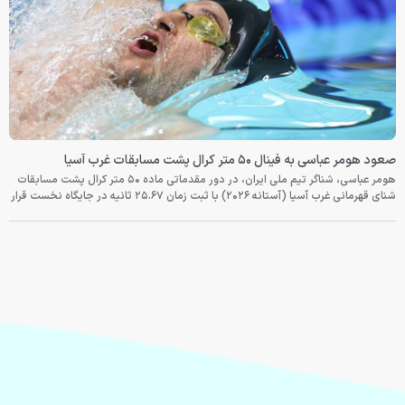
صعود هومر عباسی به فینال ۵۰ متر کرال پشت مسابقات غرب آسیا
هومر عباسی، شناگر تیم ملی ایران، در دور مقدماتی ماده ۵۰ متر کرال پشت مسابقات
شنای قهرمانی غرب آسیا (آستانه ۲۰۲۶) با ثبت زمان ۲۵.۶۷ ثانیه در جایگاه نخست قرار