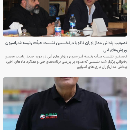
تصویب پاداش مدال‌آوران ناگویا درنخستین نشست هیأت رئیسه فدراسیون
ورزش‌های آبی
نخستین نشست هیأت رئیسه فدراسیون ورزش‌های آبی در دوره جدید ریاست محسن
رضوانی برگزار شد؛ نشستی که علاوه بر بررسی برنامه‌های فنی و عملکرد ماه‌های اخیر،
پاداش مدال‌آوران بازی‌های آسیایی