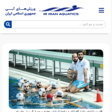
رقابت پایاپای دانشگاه آزاد و نزاجا تا پایان هفته سوم لیگ برتر واترپلو