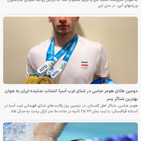
به عنوان سرپرست کمیته فنی واترپلو منصوب شد. به گزارش روابط عمومی فدراسیون
ورزشهای آبی، در متن این
دومین طلای هومر عباسی در شنای غرب آسیا؛ انتخاب نماینده ایران به عنوان
بهترین شناگر پسر
هومر عباسی، شناگر اهل گلستان، در دومین روز رقابت‌های شنای قهرمانی غرب آسیا در
آستانه قزاقستان، با ثبت زمان ۲۵.۷۶ ثانیه در ماده ۵۰ متر کرال پشت به مدال طلا