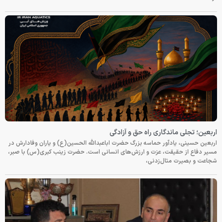
اربعین؛ تجلی ماندگاری راه حق و آزادگی
اربعین حسینی، یادآور حماسه بزرگ حضرت اباعبدالله الحسین(ع) و یاران وفادارش در
مسیر دفاع از حقیقت، عزت و ارزش‌های انسانی است. حضرت زینب کبری(س) با صبر،
شجاعت و بصیرت مثال‌زدنی،