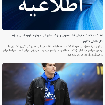
اطلاعیه کمیته بانوان فدراسیون ورزش‌های آبی درباره رکوردگیری ویژه
داوطلبان کنکور
با توجه به هم‌زمانی مرحله نخست مسابقات انتخابی تیم ملی تایم‌تریل دختران با
آزمون سراسری (کنکور)، کمیته بانوان فدراسیون ورزش‌های آبی برای ایجاد شرایط برابر
و جلوگیری از تداخل برنامه‌های