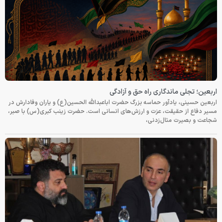
اربعین؛ تجلی ماندگاری راه حق و آزادگی
اربعین حسینی، یادآور حماسه بزرگ حضرت اباعبدالله الحسین(ع) و یاران وفادارش در
مسیر دفاع از حقیقت، عزت و ارزش‌های انسانی است. حضرت زینب کبری(س) با صبر،
شجاعت و بصیرت مثال‌زدنی،