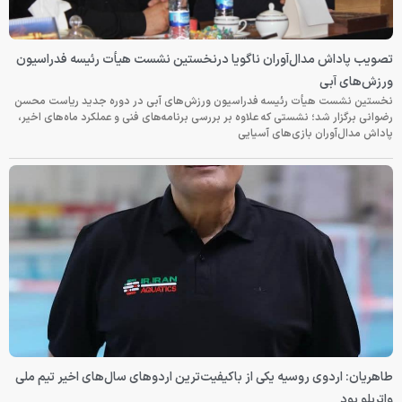
تصویب پاداش مدال‌آوران ناگویا درنخستین نشست هیأت رئیسه فدراسیون
ورزش‌های آبی
نخستین نشست هیأت رئیسه فدراسیون ورزش‌های آبی در دوره جدید ریاست محسن
رضوانی برگزار شد؛ نشستی که علاوه بر بررسی برنامه‌های فنی و عملکرد ماه‌های اخیر،
پاداش مدال‌آوران بازی‌های آسیایی
طاهریان: اردوی روسیه یکی از باکیفیت‌ترین اردوهای سال‌های اخیر تیم ملی
واترپلو بود