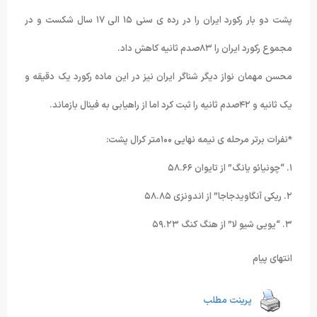
پشت دو بار رکورد ایران را در رده ی سنی ١۵ الی ١٧ سال شکست و در
مجموع رکورد ایران را ٨٣صدم ثانیه کاهش داد.
محسن مهمان نواز دیگر شناگر ایران نیز در این ماده رکورد یک دقیقه و
یک ثانیه و ۴٢صدم ثانیه را ثبت کرد اما از راهیابی به فینال بازماند.
*نفرات برتر مرحله ی نیمه نهایی ١۰۰متر کرال پشت:
١. “چونیائو یانگ” از تایوان ۵٨.۶۶
٢. ریکی آنگاویدجاجا” از اندونزی ۵٨.٨۵
٣. “یویی شیو لا” از هنگ کنگ ۵٩.٢٣
انتهای پیام
پرینت مطلب