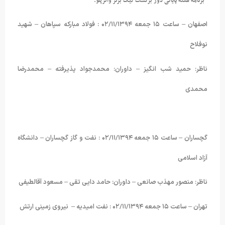
*برنامه هفته پایانی دور برگشت لیگ برتر واترپلو:
اصفهان – ساعت ۱۵ جمعه ۰۲/۱۱/۱۳۹۴ : فولاد مبارکه سپاهان – شهید
نوفلاح
ناظر: حمید شب انگیز – داوران: محمدجواد پذیرفته – محمدرضا
محمدی
گچساران – ساعت ۱۵ جمعه ۰۲/۱۱/۱۳۹۴ : نفت و گاز گچساران – دانشگاه
آزاد اسلامی
ناظر: منصور مهذب صانعی – داوران: حامد دایی تقی – مسعود آقالطیفی
تهران – ساعت ۱۵ جمعه ۰۲/۱۱/۱۳۹۴ : نفت امیدیه – نیروی زمینی ارتش