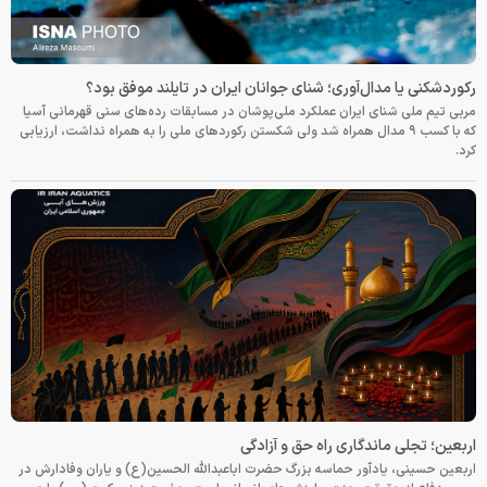
رکوردشکنی یا مدال‌آوری؛ شنای جوانان ایران در تایلند موفق بود؟
مربی تیم ملی شنای ایران عملکرد ملی‌پوشان در مسابقات رده‌های سنی قهرمانی آسیا
که با کسب ۹ مدال همراه شد ولی شکستن رکوردهای ملی را به همراه نداشت، ارزیابی
کرد.
اربعین؛ تجلی ماندگاری راه حق و آزادگی
اربعین حسینی، یادآور حماسه بزرگ حضرت اباعبدالله الحسین(ع) و یاران وفادارش در