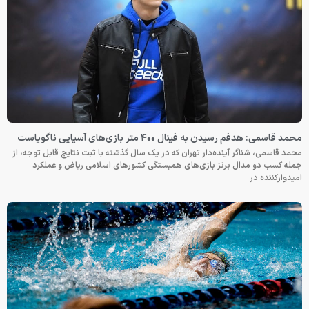
محمد قاسمی: هدفم رسیدن به فینال ۴۰۰ متر بازی‌های آسیایی ناگویاست
محمد قاسمی، شناگر آینده‌دار تهران که در یک سال گذشته با ثبت نتایج قابل توجه، از
جمله کسب دو مدال برنز بازی‌های همبستگی کشورهای اسلامی ریاض و عملکرد
امیدوارکننده در