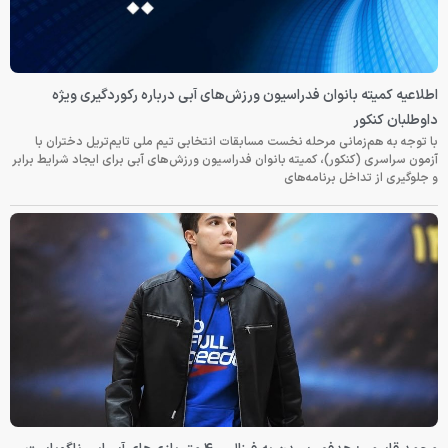
اطلاعیه کمیته بانوان فدراسیون ورزش‌های آبی درباره رکوردگیری ویژه
داوطلبان کنکور
با توجه به هم‌زمانی مرحله نخست مسابقات انتخابی تیم ملی تایم‌تریل دختران با
آزمون سراسری (کنکور)، کمیته بانوان فدراسیون ورزش‌های آبی برای ایجاد شرایط برابر
و جلوگیری از تداخل برنامه‌های