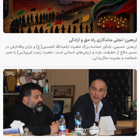
اربعین؛ تجلی ماندگاری راه حق و آزادگی
اربعین حسینی، یادآور حماسه بزرگ حضرت اباعبدالله الحسین(ع) و یاران وفادارش در
مسیر دفاع از حقیقت، عزت و ارزش‌های انسانی است. حضرت زینب کبری(س) با صبر،
شجاعت و بصیرت مثال‌زدنی،