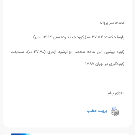
ماده۵۰ متر پروانه
پارسا حکمت: ۰۰.۲۷.۵۲ (رکورد جدید رده سنی ۱۴-۱۳ سال)
رکورد پیشین این ماده: محمد ابوالرشید اژدری (۰۰.۲۷.۷۰)، مسابقت
رکوردگیری در تهران ۱۳۸۷
انتهای پیام
پرینت مطلب