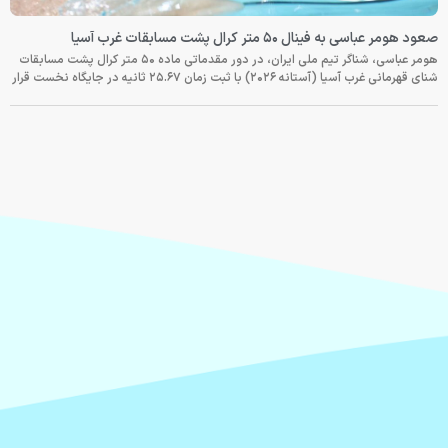
صعود هومر عباسی به فینال ۵۰ متر کرال پشت مسابقات غرب آسیا
هومر عباسی، شناگر تیم ملی ایران، در دور مقدماتی ماده ۵۰ متر کرال پشت مسابقات
شنای قهرمانی غرب آسیا (آستانه ۲۰۲۶) با ثبت زمان ۲۵.۶۷ ثانیه در جایگاه نخست قرار