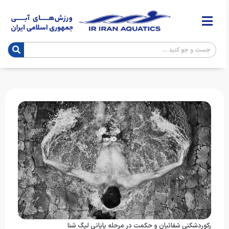
رکوردشکنی شفائیان و حکمت در مرحله پایانی لیگ شنا