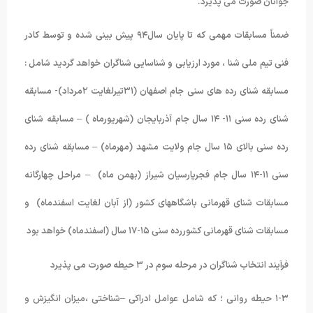
جوانان صورت می پذیرد.
ضمناً مسابقات مهمی که تا پایان سال۹۴ پیش بینی شده و توسط کادر
فنی تیم ملی شنا ، مورد ارزیابی و شناسایی شناگران خواهد گردید شامل :
مسابقه شنای رده های سنی جام اصفهان (۳۱تیرلغایت ۲مرداد)- مسابقه
شنای رده سنی ۱۱- ۱۴ سال جام آذربایجان (شهریورماه ) – مسابقه شنای
رده سنی بالای ۱۵ سال جام ولایت مشهد (مهرماه) – مسابقه شنای رده
سنی ۱۱-۱۴ سال جام فجرپارسیان شیراز (بهمن ماه) – مراحل چهارگانه
مسابقات شنای قهرمانی باشگاههای کشور (از آبان لغایت اسفندماه) و
مسابقات شنای قهرمانی کشوررده سنی ۱۵-۱۷ سال (اسفندماه) خواهد بود
فرآیند انتخاب شناگران در مرحله سوم در ۳ حیطه صورت می پذیرد
۱-۳ حیطه روانی ؛ که شامل عوامل ادراکی –شناختی ،میزان انگیزش و