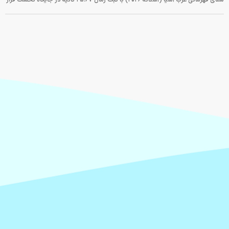
شنای قهرمانی غرب آسیا (آستانه ۲۰۲۶) با ثبت زمان ۲۵.۶۷ ثانیه در جایگاه نخست قرار