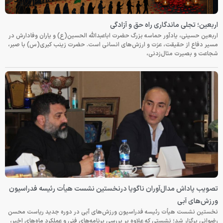
اربعین؛ تجلی ماندگاری راه حق و آزادگی
اربعین حسینی، یادآور حماسه بزرگ حضرت اباعبدالله الحسین(ع) و یاران وفادارش در
مسیر دفاع از حقیقت، عزت و ارزش‌های انسانی است. حضرت زینب کبری(س) با صبر،
شجاعت و بصیرت مثال‌زدنی،
تصویب پاداش مدال‌آوران ناگویا درنخستین نشست هیأت رئیسه فدراسیون
ورزش‌های آبی
نخستین نشست هیأت رئیسه فدراسیون ورزش‌های آبی در دوره جدید ریاست محسن
رضوانی برگزار شد؛ نشستی که علاوه بر بررسی برنامه‌های فنی و عملکرد ماه‌های اخیر،