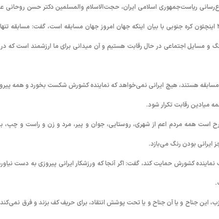
طلاع‌رسانی ریاست‌جمهوری اسلامی ایران، حجت‌الاسلام والمسلمین دکتر حسن روحانی ع
جمعه در آیین تجلیل از ورزشکاران مدال‌آور بازی‌های آسیایی و پاراآسیایی ۲۰۱۴ اینچئون کره جنوبی با بیان اینکه جهان امروز جهان مسابقه است، گفت: مسابقه تن
گ و مسایل اجتماعی در حال رقابت هستیم و آن میدانی برای ما ارزشمند است که در 
ال مسابقه هستند، هیچ ایرانی نمی‌خواهد که نماینده کشورش شکست بخورد و همه پیرو
ه میادین رقابت تکرار شود.
ح است همه مردم اعم از شهری، روستایی، جوان و پیر، مرد و زن و راست و چپ، بر
ایرانی بودن رنگ می‌بازد.
اینده کشورش حمایت کند، گفت: اگر آنجا که ورزشکار ایرانی پیروزی به دست نیاورد
.
 این جناح و یا آن جناح و یا تحت پوشش انتقاد، برای حریف کف بزند و فرق نمی‌کند 