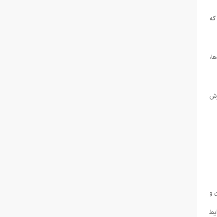
که
ا،
زش
 و
یط