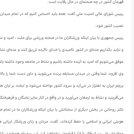
قهرمان کشور در چه صحنه‌ای در حال رقابت است.
رییس شورای عالی امنیت ملی گفت: همه باید احساس کنیم که در تمام میدان‌های ر
نصیب کشور شود.
رییس جمهوری با بیان اینکه ورزشکاران ما در صحنه ورزشی برای ملت ، امید و نشا
و نباید بگذاریم عده‌ای در کشور ناامیدی را خدای ناکرده تزریق کنند و عده‌ای نش
موفق می‌شویم که امید به آینده داشته باشیم و نشاط در جامعه وجود داشته با
وی افزود: شما وقتی در میدان مسابقه برنده می‌شوید و داور دست شما را بالا
پرچم ایران به اهتزاز در می‌آید و سرود کشور نواخته می‌شود و لبخند بر لبان
می‌آفرینید و نشاط به ارمغان می‌آورید و در واقع در کنار سایر نخبگان و فرهیختگ
دکتر روحانی در بخش دیگری از سخنانش با بیان اینکه ورزشکاران ما در تمام صح
هویتی ایرانی و اسلامی را حفظ کرده‌اند، گفت: مردان و زنان ورزشکار ایرانی 
مولایمان علی بن ابیطالب(ع) را فراموش نخواهند کرد. این سه نام همواره در کنار