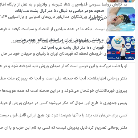
به گزارش روابط عمومی فدراسیون شنا، شیرجه و واترپلو و به نقل از پایگاه ا
صعود هومر عباسی به فینال ۵۰ متر کرال پشت مسابقات
غرب آسیا
میدان ورزش نیست، بلکه ما در همه میادین از اقتصاد و سیاست گرفته تا فرهن
درخشش ملی‌پوش ایران در استخر آستانه؛ هومر عباسی
پیروزی حاصل شود که نشاط و لبخند را بر سیمای همه ایرانیان می‌نشاند.
قهرمان ۱۰۰ متر کرال پشت غرب آسیا شد
رییس جمهوری افزود:آن لحظه که قهرمانان ایران با رقیبان و حریفان خود در ح
او را طلب می‌کنند و این درسی است که از میدان ورزش باید آموخته شود و در هم
دکتر روحانی اظهارداشت: آنجا که صحنه ملی است و آنجا که پیروزی ملت مطر
پیروزی قهرمانانشان خوشحال می‌شوند و در این صحنه است که همه هویت‌ها جز 
رییس جمهوری با طرح این سوال که مگر می‌شود کسی در میدان ورزش از حریف نم
کسی برای حریفان کف بزند یا با آنها هم‌صدا شود نزد هیچ ایرانی قابل قبول نیست
دکتر روحانی تصریح کرد:قابل پذیرش نیست که کسی به نام این حزب و یا آن حزب،