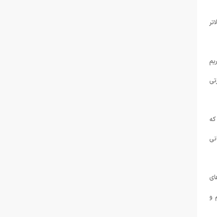
تر
یم
تی
که
نی
ای
 و