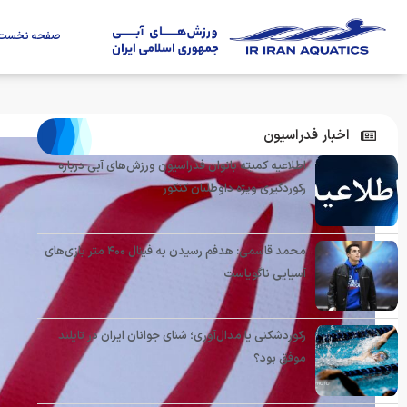
صفحه نخست
اخبار فدراسیون
اطلاعیه کمیته بانوان فدراسیون ورزش‌های آبی درباره
رکوردگیری ویژه داوطلبان کنکور
محمد قاسمی: هدفم رسیدن به فینال ۴۰۰ متر بازی‌های
آسیایی ناگویاست
رکوردشکنی یا مدال‌آوری؛ شنای جوانان ایران در تایلند
موفق بود؟