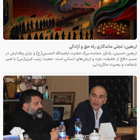
اربعین؛ تجلی ماندگاری راه حق و آزادگی
اربعین حسینی، یادآور حماسه بزرگ حضرت اباعبدالله الحسین(ع) و یاران وفادارش در
مسیر دفاع از حقیقت، عزت و ارزش‌های انسانی است. حضرت زینب کبری(س) با صبر،
شجاعت و بصیرت مثال‌زدنی،