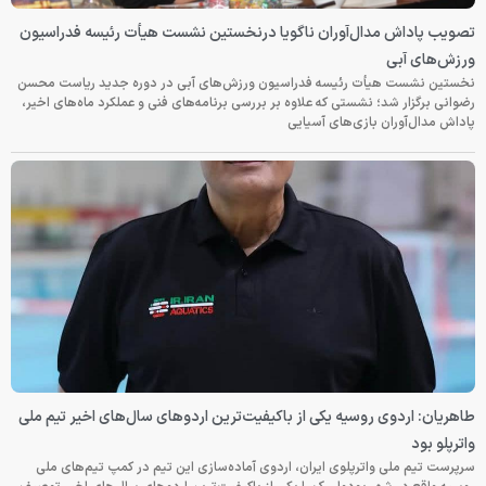
تصویب پاداش مدال‌آوران ناگویا درنخستین نشست هیأت رئیسه فدراسیون
ورزش‌های آبی
نخستین نشست هیأت رئیسه فدراسیون ورزش‌های آبی در دوره جدید ریاست محسن
رضوانی برگزار شد؛ نشستی که علاوه بر بررسی برنامه‌های فنی و عملکرد ماه‌های اخیر،
پاداش مدال‌آوران بازی‌های آسیایی
طاهریان: اردوی روسیه یکی از باکیفیت‌ترین اردوهای سال‌های اخیر تیم ملی
واترپلو بود
سرپرست تیم ملی واترپلوی ایران، اردوی آماده‌سازی این تیم در کمپ تیم‌های ملی