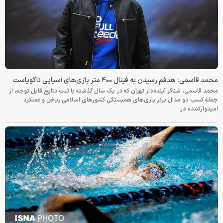
محمد قاسمی: هدفم رسیدن به فینال ۴۰۰ متر بازی‌های آسیایی ناگویاست
محمد قاسمی، شناگر آینده‌دار تهران که در یک سال گذشته با ثبت نتایج قابل توجه، از
جمله کسب دو مدال برنز بازی‌های همبستگی کشورهای اسلامی ریاض و عملکرد
امیدوارکننده در