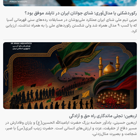
رکوردشکنی یا مدال‌آوری؛ شنای جوانان ایران در تایلند موفق بود؟
مربی تیم ملی شنای ایران عملکرد ملی‌پوشان در مسابقات رده‌های سنی قهرمانی آسیا
که با کسب ۹ مدال همراه شد ولی شکستن رکوردهای ملی را به همراه نداشت، ارزیابی
کرد.
اربعین؛ تجلی ماندگاری راه حق و آزادگی
اربعین حسینی، یادآور حماسه بزرگ حضرت اباعبدالله الحسین(ع) و یاران وفادارش در
مسیر دفاع از حقیقت، عزت و ارزش‌های انسانی است. حضرت زینب کبری(س) با صبر،
شجاعت و بصیرت مثال‌زدنی،