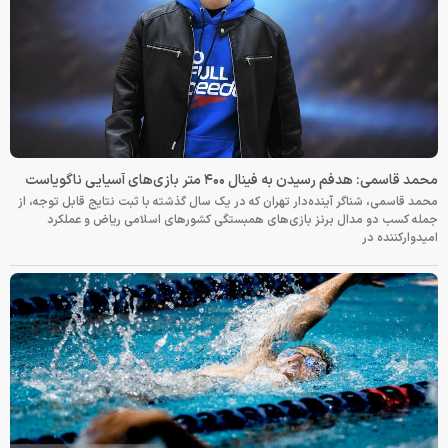
محمد قاسمی: هدفم رسیدن به فینال ۴۰۰ متر بازی‌های آسیایی ناگویاست
محمد قاسمی، شناگر آینده‌دار تهران که در یک سال گذشته با ثبت نتایج قابل توجه، از
جمله کسب دو مدال برنز بازی‌های همبستگی کشورهای اسلامی ریاض و عملکرد
امیدوارکننده در