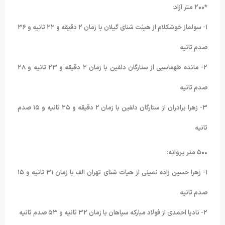
*٢۰۰ متر آزاد:
١- سولماز خوشکلام از هیئت شنای گیلان با زمان ٢ دقیقه و ٢٢ ثانیه و ٣۶
صدم ثانیه
٢- مائده طهماسبی از ستارگان دلفین با زمان ٢ دقیقه و ٢٣ ثانیه و ٢٨
صدم ثانیه
٣- زهرا برادران از ستارگان دلفین با زمان ٢ دقیقه و ٢۵ ثانیه و ١۵ صدم
ثانیه
•۵۰ متر پروانه:
١- زهرا حسین زاده نمینی از هیات شنای تهران الف با زمان ٣١ ثانیه و ١۵
صدم ثانیه
٢- نادیا احمدی از فولاد مبارکه سپاهان با زمان ٣٢ ثانیه و ۵٣ صدم ثانیه