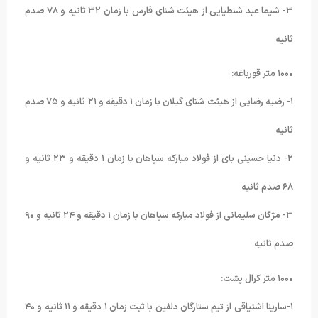
٣- شیما عبد شنطیایی از هیئت شنای فارس با زمان ٣٢ ثانیه و ٧٨ صدم
ثانیه
•١۰۰ متر قورباغه:
١- رضیه رضایی از هیئت شنای گیلان با زمان ١ دقیقه و ٢١ ثانیه و ٧۵ صدم
ثانیه
٢- دنیا حسینی بای از فولاد مبارکه سپاهان با زمان ١ دقیقه و ٢٣ ثانیه و
۶٨ صدم ثانیه
٣- مژگان سلیمانی از فولاد مبارکه سپاهان با زمان ١ دقیقه و ٢۴ ثانیه و ٩۰
صدم ثانیه
•١۰۰ متر کرال پشت:
١-سارینا اشتیاقی از تیم ستارگان دلفین با ثبت زمان ١ دقیقه و ١١ ثانیه و ۴۰