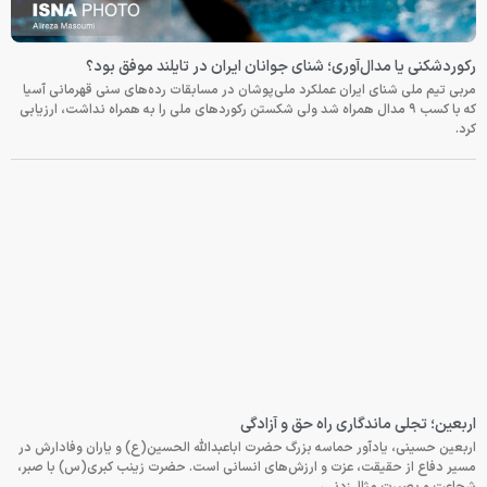
رکوردشکنی یا مدال‌آوری؛ شنای جوانان ایران در تایلند موفق بود؟
مربی تیم ملی شنای ایران عملکرد ملی‌پوشان در مسابقات رده‌های سنی قهرمانی آسیا
که با کسب ۹ مدال همراه شد ولی شکستن رکوردهای ملی را به همراه نداشت، ارزیابی
کرد.
اربعین؛ تجلی ماندگاری راه حق و آزادگی
اربعین حسینی، یادآور حماسه بزرگ حضرت اباعبدالله الحسین(ع) و یاران وفادارش در
مسیر دفاع از حقیقت، عزت و ارزش‌های انسانی است. حضرت زینب کبری(س) با صبر،
شجاعت و بصیرت مثال‌زدنی،