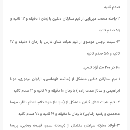
صدم ثانیه
٢-راحله محمد میرزایی از تیم ستارگان دلفین با زمان ١ دقیقه و ١٢ ثانیه و
٨٩ صدم ثانیه
٣-سیده نرجس موسوی از تیم هیات شنای فارس با زمان ١ دقیقه و ١٧
ثانیه و ۵۵ صدم ثانیه
•۴ در ٢۰۰ متر آزاد تیمی:
١-تیم ستارگان دلفین متشکل از (مائده طهماسبی، ارغوان تیموری، مونا
ابراهیمی و ساناز همت زاده ) با زمان ١۰ دقیقه و ٧ ثانیه و ٣ صدم ثانیه
٢- تیم هیات شنای گیلان متشکل از (سولماز خوشکلام، اعظم ناظر، مهسا
محمدی و رضیه رضایی) با زمان ١۰ دقیقه و ١٩ ثانیه و ٧۰ صدم ثانیه
٣-فولاد مبارکه سپاهان متشکل از (پیمانه عمرو، فهیمه رضایی، پریسا