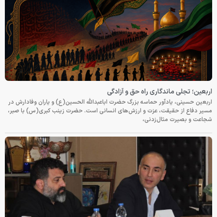
اربعین؛ تجلی ماندگاری راه حق و آزادگی
اربعین حسینی، یادآور حماسه بزرگ حضرت اباعبدالله الحسین(ع) و یاران وفادارش در
مسیر دفاع از حقیقت، عزت و ارزش‌های انسانی است. حضرت زینب کبری(س) با صبر،
شجاعت و بصیرت مثال‌زدنی،