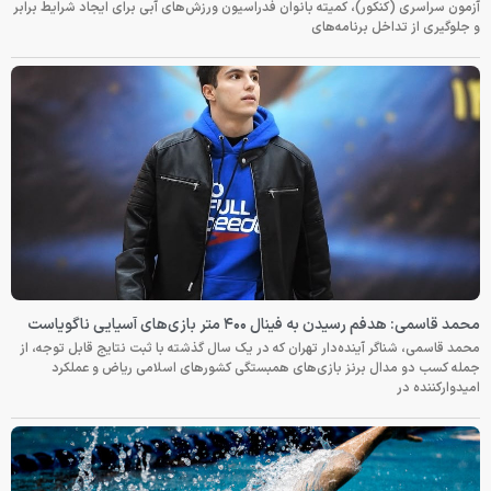
آزمون سراسری (کنکور)، کمیته بانوان فدراسیون ورزش‌های آبی برای ایجاد شرایط برابر
و جلوگیری از تداخل برنامه‌های
محمد قاسمی: هدفم رسیدن به فینال ۴۰۰ متر بازی‌های آسیایی ناگویاست
محمد قاسمی، شناگر آینده‌دار تهران که در یک سال گذشته با ثبت نتایج قابل توجه، از
جمله کسب دو مدال برنز بازی‌های همبستگی کشورهای اسلامی ریاض و عملکرد
امیدوارکننده در