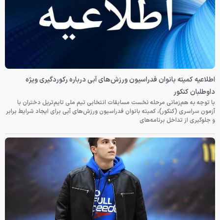
اطلاعیه کمیته بانوان فدراسیون ورزش‌های آبی درباره رکوردگیری ویژه
داوطلبان کنکور
با توجه به هم‌زمانی مرحله نخست مسابقات انتخابی تیم ملی تایم‌تریل دختران با
آزمون سراسری (کنکور)، کمیته بانوان فدراسیون ورزش‌های آبی برای ایجاد شرایط برابر
و جلوگیری از تداخل برنامه‌های