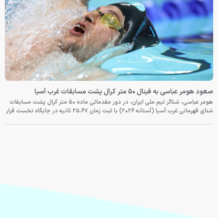
صعود هومر عباسی به فینال ۵۰ متر کرال پشت مسابقات غرب آسیا
هومر عباسی، شناگر تیم ملی ایران، در دور مقدماتی ماده ۵۰ متر کرال پشت مسابقات
شنای قهرمانی غرب آسیا (آستانه ۲۰۲۶) با ثبت زمان ۲۵.۶۷ ثانیه در جایگاه نخست قرار