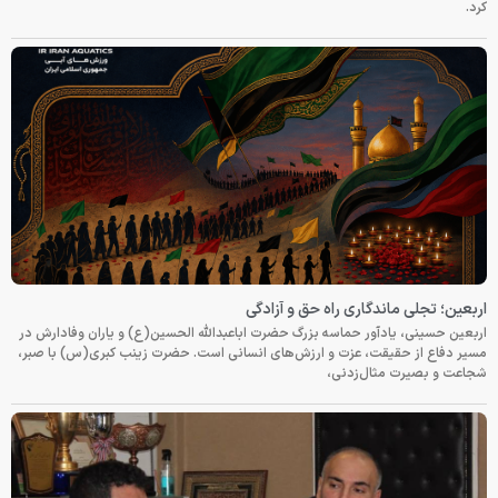
کرد.
اربعین؛ تجلی ماندگاری راه حق و آزادگی
اربعین حسینی، یادآور حماسه بزرگ حضرت اباعبدالله الحسین(ع) و یاران وفادارش در
مسیر دفاع از حقیقت، عزت و ارزش‌های انسانی است. حضرت زینب کبری(س) با صبر،
شجاعت و بصیرت مثال‌زدنی،