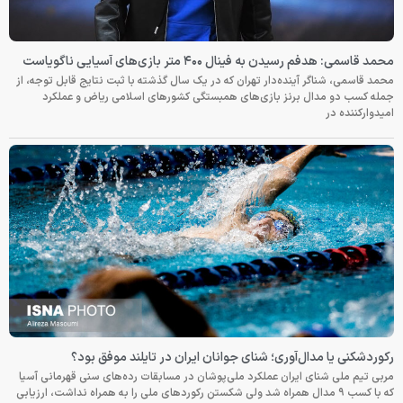
محمد قاسمی: هدفم رسیدن به فینال ۴۰۰ متر بازی‌های آسیایی ناگویاست
محمد قاسمی، شناگر آینده‌دار تهران که در یک سال گذشته با ثبت نتایج قابل توجه، از
جمله کسب دو مدال برنز بازی‌های همبستگی کشورهای اسلامی ریاض و عملکرد
امیدوارکننده در
رکوردشکنی یا مدال‌آوری؛ شنای جوانان ایران در تایلند موفق بود؟
مربی تیم ملی شنای ایران عملکرد ملی‌پوشان در مسابقات رده‌های سنی قهرمانی آسیا
که با کسب ۹ مدال همراه شد ولی شکستن رکوردهای ملی را به همراه نداشت، ارزیابی