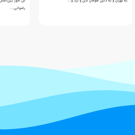
به تهران و به دلیل طوفان شن و گرد و…
کل امور بین‌المل
رضوانی…