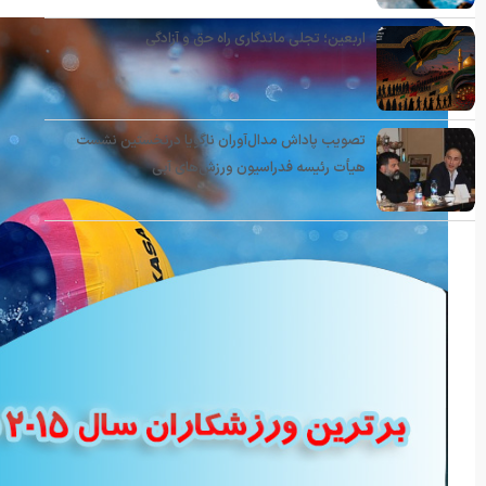
اربعین؛ تجلی ماندگاری راه حق و آزادگی
تصویب پاداش مدال‌آوران ناگویا درنخستین نشست
هیأت رئیسه فدراسیون ورزش‌های آبی