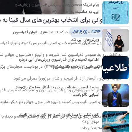
پیام تبریک محسن رضوانی، رئیس فدراسیون ورزش‌های
آبی، به مناسبت روز خبرنگار (۱۷ مرداد)
سفر رضوانی برای انتخاب بهترین‌های سال فینا به 
۱۰ بهمن ۱۳۹۴
۰۹:۳۴
کیمیا احمدی سرپرست کمیته شنا هنری بانوان فدراسیون
ورزش‌های آبی شد
رییس فدراسیون شنا ایران به همراه خسرو امینی نایب ريس کمیته واترپلو فدراس
به گزارش روابط عمومی فدراسیون شنا، شیرجه و واترپلو ؛ فدراسیون جهانی شن
اطلاعیه کمیته بانوان فدراسیون ورزش‌های آبی درباره
ورزشکاران شاخص فینا ۳۱ ژانویه (۱۱ بهم
رکوردگیری ویژه داوطلبان کنکور
شیرجه، واترپلو ، آب‌های آزاد، فراشیرجه و شنای موزون) معرفی می‌شود.
محمد قاسمی: هدفم رسیدن به فینال ۴۰۰ متر بازی‌های
در همین راستا از محسن رضوانی ریس فدراسیون ایران و عضو کمیته مربیان فدرا
آسیایی ناگویاست
همچنین خسرو امینی نایب ریس کمیته واترپلو فدراسیون جهانی نیز دیگر نماینده
رکوردشکنی یا مدال‌آوری؛ شنای جوانان ایران در تایلند
از سوی دیگر محسن رضوانی پیش از این سفر دو روزه از تنظیم جلسه و دیدار با بر
موفق بود؟
مسابقات دوستانه خبر داد.