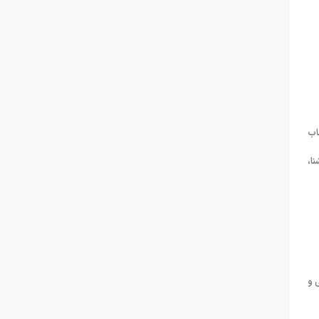
اب
نا،
 و