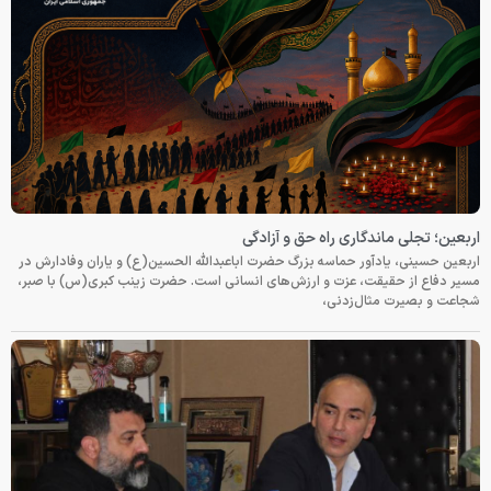
اربعین؛ تجلی ماندگاری راه حق و آزادگی
اربعین حسینی، یادآور حماسه بزرگ حضرت اباعبدالله الحسین(ع) و یاران وفادارش در
مسیر دفاع از حقیقت، عزت و ارزش‌های انسانی است. حضرت زینب کبری(س) با صبر،
شجاعت و بصیرت مثال‌زدنی،