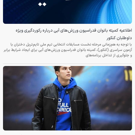
اطلاعیه کمیته بانوان فدراسیون ورزش‌های آبی درباره رکوردگیری ویژه
داوطلبان کنکور
با توجه به هم‌زمانی مرحله نخست مسابقات انتخابی تیم ملی تایم‌تریل دختران با
آزمون سراسری (کنکور)، کمیته بانوان فدراسیون ورزش‌های آبی برای ایجاد شرایط برابر
و جلوگیری از تداخل برنامه‌های