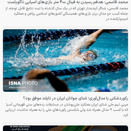
محمد قاسمی: هدفم رسیدن به فینال ۴۰۰ متر بازی‌های آسیایی ناگویاست
محمد قاسمی، شناگر آینده‌دار تهران که در یک سال گذشته با ثبت نتایج قابل توجه، از
جمله کسب دو مدال برنز بازی‌های همبستگی کشورهای اسلامی ریاض و عملکرد
امیدوارکننده در
رکوردشکنی یا مدال‌آوری؛ شنای جوانان ایران در تایلند موفق بود؟
مربی تیم ملی شنای ایران عملکرد ملی‌پوشان در مسابقات رده‌های سنی قهرمانی آسیا
که با کسب ۹ مدال همراه شد ولی شکستن رکوردهای ملی را به همراه نداشت، ارزیابی
کرد.