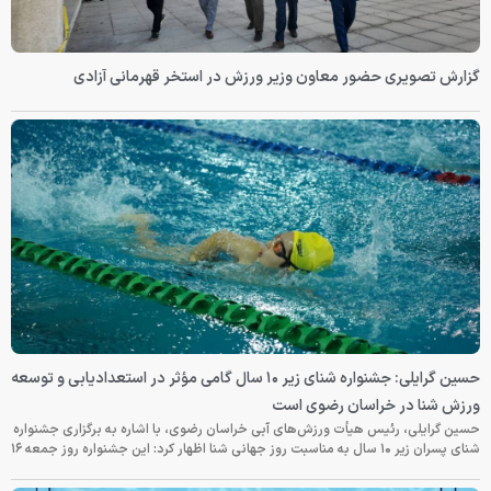
گزارش تصویری حضور معاون وزیر ورزش در استخر قهرمانی آزادی
حسین گرایلی: جشنواره شنای زیر ۱۰ سال گامی مؤثر در استعدادیابی و توسعه
ورزش شنا در خراسان رضوی است
حسین گرایلی، رئیس هیأت ورزش‌های آبی خراسان رضوی، با اشاره به برگزاری جشنواره
شنای پسران زیر ۱۰ سال به مناسبت روز جهانی شنا اظهار کرد: این جشنواره روز جمعه‌ ۱۶