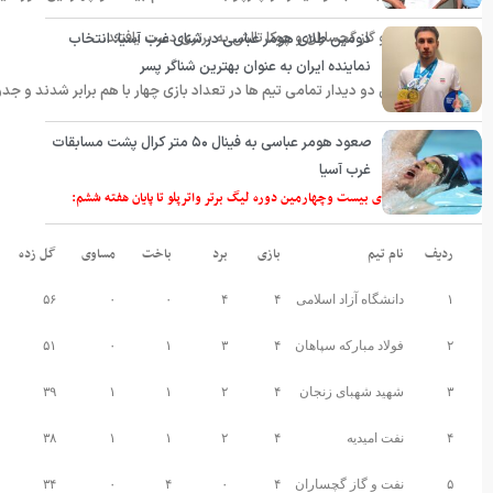
مقابل نفت و گاز گچساران و چوکا تالش به برتری دست یافتند.
دومین طلای هومر عباسی در شنای غرب آسیا؛ انتخاب
نماینده ایران به عنوان بهترین شناگر پسر
با برگزاری این دو دیدار تمامی تیم ها در تعداد بازی چهار با هم برابر شدند و جد
صعود هومر عباسی به فینال ۵۰ متر کرال پشت مسابقات
غرب آسیا
جدول رده بندی بیست وچهارمین دوره لیگ برتر واترپلو تا پایان هفته ششم
:
ردیف
نام تیم
بازی
برد
باخت
مساوی
گل زده
۱
دانشگاه آزاد اسلامی
۴
۴
۰
۰
۵۶
۲
فولاد مبارکه سپاهان
۴
۳
۱
۰
۵۱
۳
شهید شهبای زنجان
۴
۲
۱
۱
۳۹
۴
نفت امیدیه
۴
۲
۱
۱
۳۸
۵
نفت و گاز گچساران
۴
۰
۴
۰
۳۴