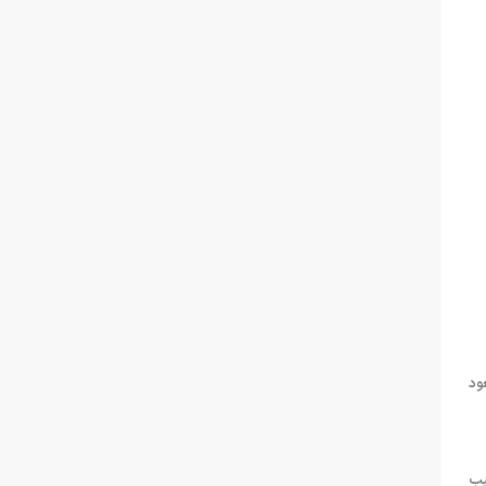
ود
یب