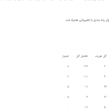
ول رده بندی با تغییراتی همراه شد.
گل خورده
تفاضل گل
امتیاز
۸
۳۶+
۲۰
۶
۱۱+
۴۰
۵
۶+
۳۳
۵
۳-
۴۱
۰
۱۶-
۵۰