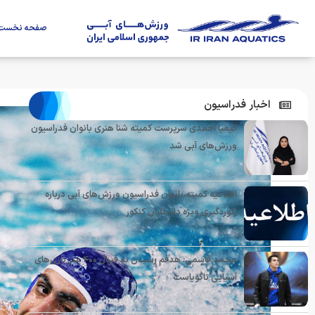
صفحه نخست
اخبار فدراسیون
کیمیا احمدی سرپرست کمیته شنا هنری بانوان فدراسیون
ورزش‌های آبی شد
اطلاعیه کمیته بانوان فدراسیون ورزش‌های آبی درباره
رکوردگیری ویژه داوطلبان کنکور
محمد قاسمی: هدفم رسیدن به فینال ۴۰۰ متر بازی‌های
آسیایی ناگویاست