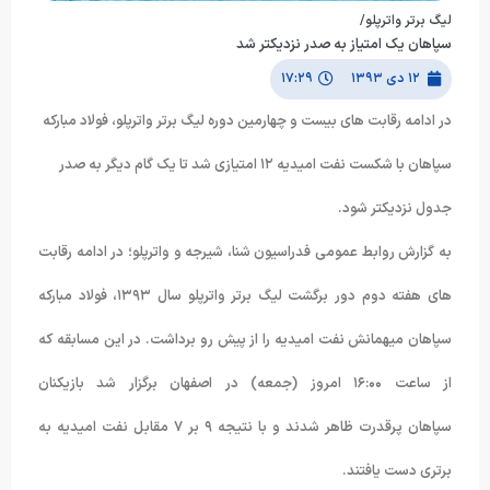
ليگ برتر واترپلو/
سپاهان یک امتیاز به صدر نزدیکتر شد
۱۲ دی ۱۳۹۳
۱۷:۲۹
در ادامه رقابت هاي بيست و چهارمين دوره ليگ برتر واترپلو، فولاد مباركه
سپاهان با شكست نفت اميديه ١٢ امتيازي شد تا یک گام دیگر به صدر
جدول نزدیکتر شود.
به گزارش روابط عمومی فدراسیون شنا، شیرجه و واترپلو؛ در ادامه رقابت
های هفته دوم دور برگشت لیگ برتر واترپلو سال ١٣٩٣، فولاد مبارکه
سپاهان میهمانش نفت امیدیه را از پیش رو برداشت. در این مسابقه که
از ساعت ١۶:٠٠ امروز (جمعه) در اصفهان برگزار شد بازیکنان
سپاهان پرقدرت ظاهر شدند و با نتیجه ۹ بر ۷ مقابل نفت امیدیه به
برتری دست یافتند.