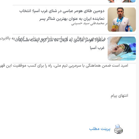
دومین طلای هومر عباسی در شنای غرب آسیا؛ انتخاب
نماینده ایران به عنوان بهترین شناگر پسر
جناب آقای دکتر محمدعلی سید حسینی
حسب تجربه و تخصص جنابعالی در امر آسیب‌شناسی ورزشی و کمک به بالابرد
صعود هومر عباسی به فینال ۵۰ متر کرال پشت مسابقات
غرب آسیا
میگردید.
امید است ضمن هماهنگی با سرمربی تیم ملی، راه را برای کسب موفقیت این قهرم
انتهای پیام
پرینت مطلب