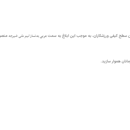
ن سطح کیفی ورزشکاران، به موجب این ابلاغ به سمت
مربی بدنساز
تیم ملی شیرجه
منصو
انان هموار سازید.