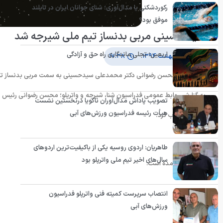
رکوردشکنی یا مدال‌آوری؛ شنای جوانان ایران در تایلند
موفق بود؟
سید حسینی مربی بدنساز تیم ملی شیرجه شد
اربعین؛ تجلی ماندگاری راه حق و آزادگی
۱۳ اردیبهشت ۱۳۹۴
۱۷:۳۸
با حکمی از محسن رضوانی دکتر محمدعلی سیدحسینی به سمت مربی بدنساز ت
به گزارش روابط عمومی فدراسیون شنا، شیرجه و واترپلو؛ محسن رضوانی رئی
تصویب پاداش مدال‌آوران ناگویا درنخستین نشست
هیأت رئیسه فدراسیون ورزش‌های آبی
شیرجه
منصوب کرد.
طاهریان: اردوی روسیه یکی از باکیفیت‌ترین اردوهای
سال‌های اخیر تیم ملی واترپلو بود
در حکم وی آمده است:
انتصاب سرپرست کمیته فنی واترپلو فدراسیون
ورزش‌های آبی