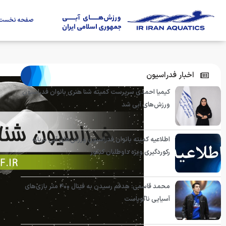
صفحه نخست
اخبار فدراسیون
کیمیا احمدی سرپرست کمیته شنا هنری بانوان فدراسیون
ورزش‌های آبی شد
اطلاعیه کمیته بانوان فدراسیون ورزش‌های آبی درباره
رکوردگیری ویژه داوطلبان کنکور
محمد قاسمی: هدفم رسیدن به فینال ۴۰۰ متر بازی‌های
آسیایی ناگویاست