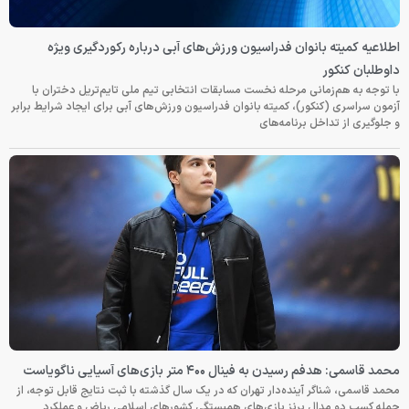
اطلاعیه کمیته بانوان فدراسیون ورزش‌های آبی درباره رکوردگیری ویژه
داوطلبان کنکور
با توجه به هم‌زمانی مرحله نخست مسابقات انتخابی تیم ملی تایم‌تریل دختران با
آزمون سراسری (کنکور)، کمیته بانوان فدراسیون ورزش‌های آبی برای ایجاد شرایط برابر
و جلوگیری از تداخل برنامه‌های
محمد قاسمی: هدفم رسیدن به فینال ۴۰۰ متر بازی‌های آسیایی ناگویاست
محمد قاسمی، شناگر آینده‌دار تهران که در یک سال گذشته با ثبت نتایج قابل توجه، از
جمله کسب دو مدال برنز بازی‌های همبستگی کشورهای اسلامی ریاض و عملکرد