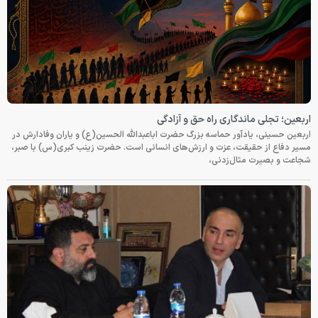
اربعین؛ تجلی ماندگاری راه حق و آزادگی
اربعین حسینی، یادآور حماسه بزرگ حضرت اباعبدالله الحسین(ع) و یاران وفادارش در
مسیر دفاع از حقیقت، عزت و ارزش‌های انسانی است. حضرت زینب کبری(س) با صبر،
شجاعت و بصیرت مثال‌زدنی،