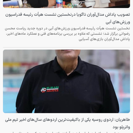
تصویب پاداش مدال‌آوران ناگویا درنخستین نشست هیأت رئیسه فدراسیون
ورزش‌های آبی
نخستین نشست هیأت رئیسه فدراسیون ورزش‌های آبی در دوره جدید ریاست محسن
رضوانی برگزار شد؛ نشستی که علاوه بر بررسی برنامه‌های فنی و عملکرد ماه‌های اخیر،
پاداش مدال‌آوران بازی‌های آسیایی
طاهریان: اردوی روسیه یکی از باکیفیت‌ترین اردوهای سال‌های اخیر تیم ملی
واترپلو بود