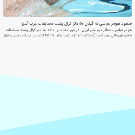
صعود هومر عباسی به فینال ۵۰ متر کرال پشت مسابقات غرب آسیا
هومر عباسی، شناگر تیم ملی ایران، در دور مقدماتی ماده ۵۰ متر کرال پشت مسابقات
شنای قهرمانی غرب آسیا (آستانه ۲۰۲۶) با ثبت زمان ۲۵.۶۷ ثانیه در جایگاه نخست قرار