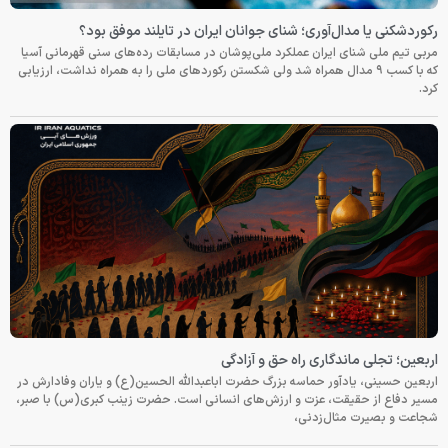
رکوردشکنی یا مدال‌آوری؛ شنای جوانان ایران در تایلند موفق بود؟
مربی تیم ملی شنای ایران عملکرد ملی‌پوشان در مسابقات رده‌های سنی قهرمانی آسیا
که با کسب ۹ مدال همراه شد ولی شکستن رکوردهای ملی را به همراه نداشت، ارزیابی
کرد.
اربعین؛ تجلی ماندگاری راه حق و آزادگی
اربعین حسینی، یادآور حماسه بزرگ حضرت اباعبدالله الحسین(ع) و یاران وفادارش در
مسیر دفاع از حقیقت، عزت و ارزش‌های انسانی است. حضرت زینب کبری(س) با صبر،
شجاعت و بصیرت مثال‌زدنی،