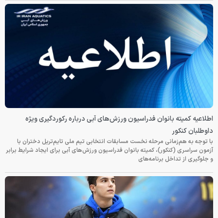
اطلاعیه کمیته بانوان فدراسیون ورزش‌های آبی درباره رکوردگیری ویژه
داوطلبان کنکور
با توجه به هم‌زمانی مرحله نخست مسابقات انتخابی تیم ملی تایم‌تریل دختران با
آزمون سراسری (کنکور)، کمیته بانوان فدراسیون ورزش‌های آبی برای ایجاد شرایط برابر
و جلوگیری از تداخل برنامه‌های