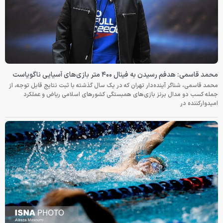
محمد قاسمی: هدفم رسیدن به فینال ۴۰۰ متر بازی‌های آسیایی ناگویاست
محمد قاسمی، شناگر آینده‌دار تهران که در یک سال گذشته با ثبت نتایج قابل توجه، از
جمله کسب دو مدال برنز بازی‌های همبستگی کشورهای اسلامی ریاض و عملکرد
امیدوارکننده در