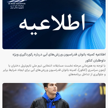
اطلاعیه کمیته بانوان فدراسیون ورزش‌های آبی درباره رکوردگیری ویژه
داوطلبان کنکور
با توجه به هم‌زمانی مرحله نخست مسابقات انتخابی تیم ملی تایم‌تریل دختران با
آزمون سراسری (کنکور)، کمیته بانوان فدراسیون ورزش‌های آبی برای ایجاد شرایط برابر
و جلوگیری از تداخل برنامه‌های