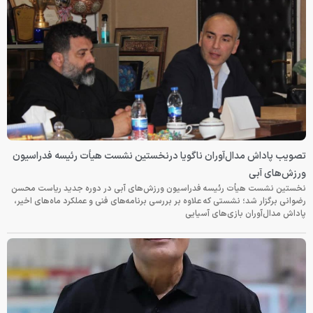
تصویب پاداش مدال‌آوران ناگویا درنخستین نشست هیأت رئیسه فدراسیون
ورزش‌های آبی
نخستین نشست هیأت رئیسه فدراسیون ورزش‌های آبی در دوره جدید ریاست محسن
رضوانی برگزار شد؛ نشستی که علاوه بر بررسی برنامه‌های فنی و عملکرد ماه‌های اخیر،
پاداش مدال‌آوران بازی‌های آسیایی