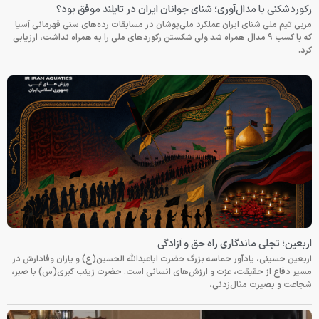
رکوردشکنی یا مدال‌آوری؛ شنای جوانان ایران در تایلند موفق بود؟
مربی تیم ملی شنای ایران عملکرد ملی‌پوشان در مسابقات رده‌های سنی قهرمانی آسیا
که با کسب ۹ مدال همراه شد ولی شکستن رکوردهای ملی را به همراه نداشت، ارزیابی
کرد.
اربعین؛ تجلی ماندگاری راه حق و آزادگی
اربعین حسینی، یادآور حماسه بزرگ حضرت اباعبدالله الحسین(ع) و یاران وفادارش در
مسیر دفاع از حقیقت، عزت و ارزش‌های انسانی است. حضرت زینب کبری(س) با صبر،
شجاعت و بصیرت مثال‌زدنی،