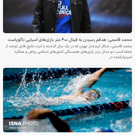
محمد قاسمی: هدفم رسیدن به فینال ۴۰۰ متر بازی‌های آسیایی ناگویاست
محمد قاسمی، شناگر آینده‌دار تهران که در یک سال گذشته با ثبت نتایج قابل توجه، از
جمله کسب دو مدال برنز بازی‌های همبستگی کشورهای اسلامی ریاض و عملکرد
امیدوارکننده در