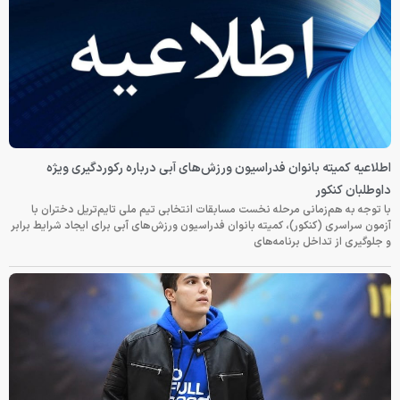
اطلاعیه کمیته بانوان فدراسیون ورزش‌های آبی درباره رکوردگیری ویژه
داوطلبان کنکور
با توجه به هم‌زمانی مرحله نخست مسابقات انتخابی تیم ملی تایم‌تریل دختران با
آزمون سراسری (کنکور)، کمیته بانوان فدراسیون ورزش‌های آبی برای ایجاد شرایط برابر
و جلوگیری از تداخل برنامه‌های