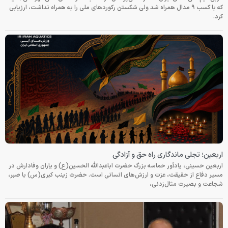
که با کسب ۹ مدال همراه شد ولی شکستن رکوردهای ملی را به همراه نداشت، ارزیابی
کرد.
اربعین؛ تجلی ماندگاری راه حق و آزادگی
اربعین حسینی، یادآور حماسه بزرگ حضرت اباعبدالله الحسین(ع) و یاران وفادارش در
مسیر دفاع از حقیقت، عزت و ارزش‌های انسانی است. حضرت زینب کبری(س) با صبر،
شجاعت و بصیرت مثال‌زدنی،