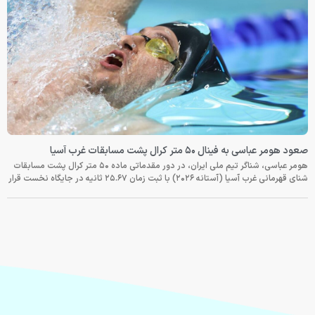
صعود هومر عباسی به فینال ۵۰ متر کرال پشت مسابقات غرب آسیا
هومر عباسی، شناگر تیم ملی ایران، در دور مقدماتی ماده ۵۰ متر کرال پشت مسابقات
شنای قهرمانی غرب آسیا (آستانه ۲۰۲۶) با ثبت زمان ۲۵.۶۷ ثانیه در جایگاه نخست قرار