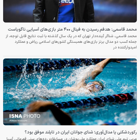
محمد قاسمی: هدفم رسیدن به فینال ۴۰۰ متر بازی‌های آسیایی ناگویاست
محمد قاسمی، شناگر آینده‌دار تهران که در یک سال گذشته با ثبت نتایج قابل توجه، از
جمله کسب دو مدال برنز بازی‌های همبستگی کشورهای اسلامی ریاض و عملکرد
امیدوارکننده در
رکوردشکنی یا مدال‌آوری؛ شنای جوانان ایران در تایلند موفق بود؟
مربی تیم ملی شنای ایران عملکرد ملی‌پوشان در مسابقات رده‌های سنی قهرمانی آسیا