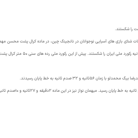
بقات شنای بازی های آسیایی نوجوانان در نانجینگ چین، در ماده کرال پشت محسن مهم
نواز با ٢٨ثانیه و ٣١صدم ثانیه و همچنین رهام پیروانی با ٢٨ثانیه و ٣۰صدم ثانیه رکورد ملی ایران را شکستند. پیش از این رکورد ملی رده
در ٢۰۰ متر مختلط انفرادی نیز رهام پیروانی با زمان ٢دقیقه و ١٧ثانیه و ٩۶صدم ثانیه به خط پایان رسید. میهمان نواز نیز در این 