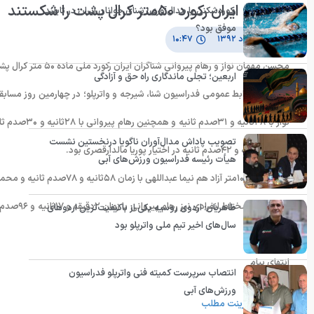
شناگران ایران رکورد ۵۰متر کرال پشت را شکستند
رکوردشکنی یا مدال‌آوری؛ شنای جوانان ایران در تایلند
موفق بود؟
۳۱ مرداد ۱۳۹۲
۱۰:۴۷
محسن مهمان نواز و رهام پیروانی شناگران ایران رکورد ملی ماده ۵۰ متر کرال پشت را شکستند.
اربعین؛ تجلی ماندگاری راه حق و آزادگی
به گزارش روابط عمومی فدراسیون شنا، شیرجه و واترپلو؛ در چهارمین روز مسا
تصویب پاداش مدال‌آوران ناگویا درنخستین نشست
زمان ٢٨ثانیه و ۴٢صدم ثانیه در اختیار پوریا مالدارقصری بود.
هیأت رئیسه فدراسیون ورزش‌های آبی
اما در ماده ١۰۰متر آزاد هم نیما عبداللهی با زمان ۵٨ثانیه و ٧٨صدم ثانیه و محمدرضا بیگ محمدلو با زمان ۵۶ثانیه و ٣٢ صدم ثانیه به خط پایان رسیدند.
طاهریان: اردوی روسیه یکی از باکیفیت‌ترین اردوهای
سال‌های اخیر تیم ملی واترپلو بود
ثبت کرد.
انتهای پیام
انتصاب سرپرست کمیته فنی واترپلو فدراسیون
ورزش‌های آبی
پرینت مطلب