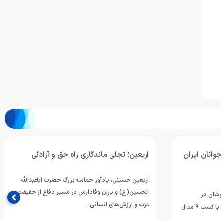
وانان ایران
اربعین؛ تجلی ماندگاری راه حق و آزادگی
اربعین حسینی، یادآور حماسه بزرگ حضرت اباعبدالله
الحسین(ع) و یاران وفادارش در مسیر دفاع از حقیقت،
وشان در
عزت و ارزش‌های انسانی…
مسابقات رده‌های سنی قهرمانی آسیا که با کسب ۹ مدال