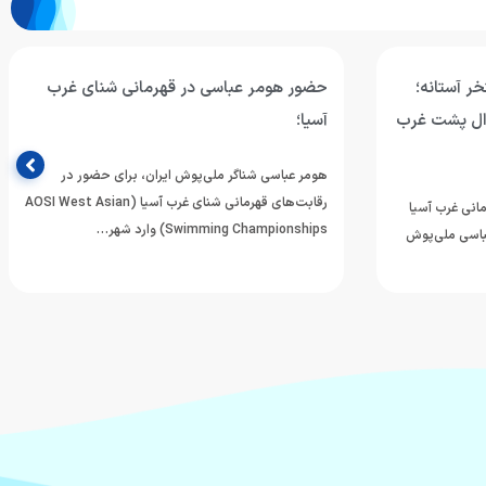
ر آستانه؛
حضور هومر عباسی در قهرمانی شنای غرب
مان ۱۰۰ متر کرال پشت غرب
آسیا؛
هومر عباسی شناگر ملی‌پوش ایران، برای حضور در
رقابت‌های قهرمانی شنای غرب آسیا (AOSI West Asian
انی غرب آسیا
Swimming Championships) وارد شهر…
 عباسی ملی‌پوش