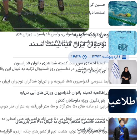
حسین گرایلی: جشنواره شنای زیر ۱۰ سال گامی مؤثر در
استعدادیابی و توسعه ورزش شنا در خراسان رضوی است
پیام تبریک محسن رضوانی، رئیس فدراسیون ورزش‌های
جشنواره رومی ترکیه- قونیه
آبی، به مناسبت روز خبرنگار (۱۷ مرداد)
شناگران نوجوان ایران فینالیست شدند
۱ اردیبهشت ۱۳۹۳
۱۴:۳۹
کیمیا احمدی سرپرست کمیته شنا هنری بانوان فدراسیون
شناگران نوجوان ایران با درخشش در نخستین روز فستیوال ترکیه به فینال این رقابت
ورزش‌های آبی شد
به گزارش روابط عمومی فدراسیون شنا، شیرجه و واترپلو؛ شناگران نوجوان ایران
اطلاعیه کمیته بانوان فدراسیون ورزش‌های آبی درباره
ها راه پیدا کنند.
رکوردگیری ویژه داوطلبان کنکور
در۱۰۰ متر کرال پشت، سید بنیامین نوفل در ۵۰ متر آزاد و امیررضا علی اصغرزاده در ماده ۱۰۰ متر پروانه فینالیست شدند.
محمد قاسمی: هدفم رسیدن به فینال ۴۰۰ متر بازی‌های
آسیایی ناگویاست
در چهارمین دوره جشنواره رومی ترکیه هشت تیم از کشورهای چک، اردن، قرقیزست