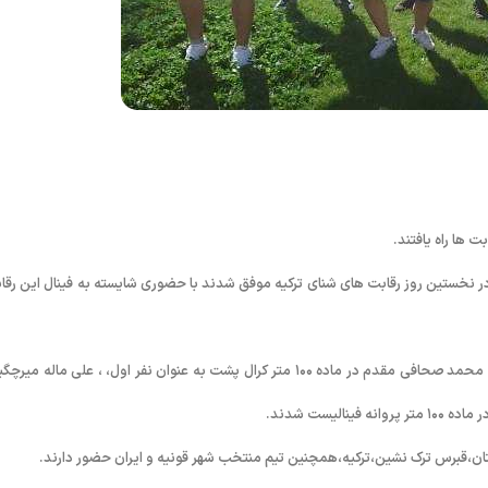
 ها راه یافتند.
 در نخستین روز رقابت های شنای ترکیه موفق شدند با حضوری شایسته به فینال این رقا
امیر محمد سرابی در ماده های ۵۰ متر آزاد و ۵۰ متر قورباغه به عنوان نفر دوم، محمد صحافی مقدم در ماده ۱۰۰ متر کرال پشت به عنوان نفر اول، ، علی ماله 
ان،قبرس ترک نشین،ترکیه،همچنین تیم منتخب شهر قونیه و ایران حضور دارند.