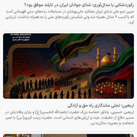
رکوردشکنی یا مدال‌آوری؛ شنای جوانان ایران در تایلند موفق بود؟
مربی تیم ملی شنای ایران عملکرد ملی‌پوشان در مسابقات رده‌های سنی قهرمانی آسیا
که با کسب ۹ مدال همراه شد ولی شکستن رکوردهای ملی را به همراه نداشت، ارزیابی
کرد.
اربعین؛ تجلی ماندگاری راه حق و آزادگی
اربعین حسینی، یادآور حماسه بزرگ حضرت اباعبدالله الحسین(ع) و یاران وفادارش در
مسیر دفاع از حقیقت، عزت و ارزش‌های انسانی است. حضرت زینب کبری(س) با صبر،
شجاعت و بصیرت مثال‌زدنی،