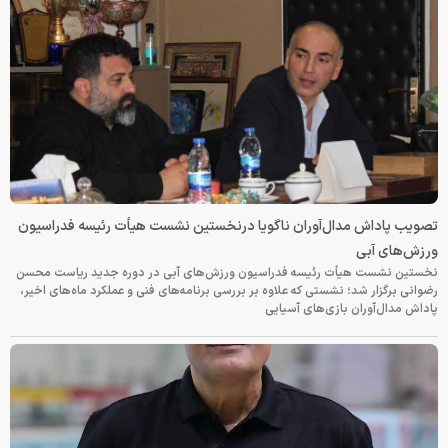
تصویب پاداش مدال‌آوران ناگویا درنخستین نشست هیأت رئیسه فدراسیون
ورزش‌های آبی
نخستین نشست هیأت رئیسه فدراسیون ورزش‌های آبی در دوره جدید ریاست محسن
رضوانی برگزار شد؛ نشستی که علاوه بر بررسی برنامه‌های فنی و عملکرد ماه‌های اخیر،
پاداش مدال‌آوران بازی‌های آسیایی