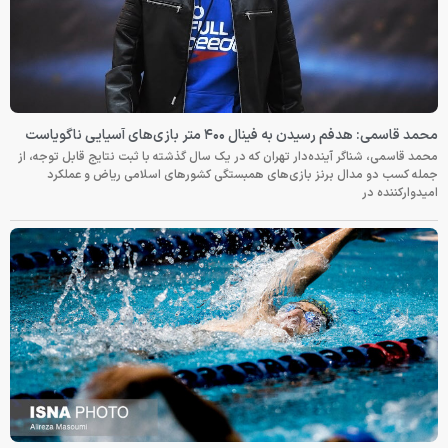
محمد قاسمی: هدفم رسیدن به فینال ۴۰۰ متر بازی‌های آسیایی ناگویاست
محمد قاسمی، شناگر آینده‌دار تهران که در یک سال گذشته با ثبت نتایج قابل توجه، از
جمله کسب دو مدال برنز بازی‌های همبستگی کشورهای اسلامی ریاض و عملکرد
امیدوارکننده در