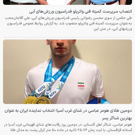
انتصاب سرپرست کمیته فنی واترپلو فدراسیون ورزش‌های آبی
طی حکمی از سوی محسن رضوانی رئیس فدراسیون ورزش‌های آبی، علی آقاجان‌محب
به عنوان سرپرست کمیته فنی واترپلو منصوب شد. به گزارش روابط عمومی فدراسیون
ورزشهای آبی، در متن این
دومین طلای هومر عباسی در شنای غرب آسیا؛ انتخاب نماینده ایران به عنوان
بهترین شناگر پسر
هومر عباسی، شناگر اهل گلستان، در دومین روز رقابت‌های شنای قهرمانی غرب آسیا در
آستانه قزاقستان، با ثبت زمان ۲۵.۷۶ ثانیه در ماده ۵۰ متر کرال پشت به مدال طلا