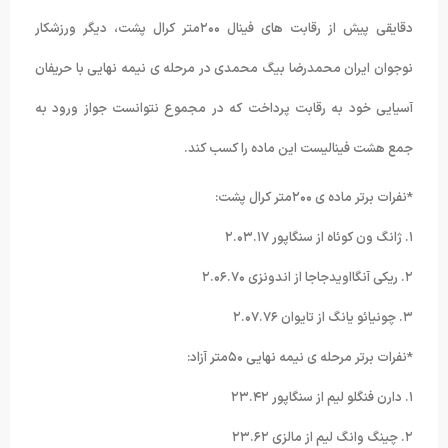
دقایقی پیش از رقابت های فینال ٢۰۰متر کرال پشت، دیگر ورزشکار
نوجوان ایران محمدرضا بیگ محمدی در مرحله ی نیمه نهایی با حریفان
آسیایی خود به رقابت پرداخت که در مجموع نتوانست جواز ورود به
جمع هشت فینالیست این ماده را کسب کند.
*نفرات برتر ماده ی ٢۰۰متر کرال پشت:
١. ژانگ ون کوئاه از سنگاپور ٢.۰٣.١٧
٢. ریکی آنگااویدجاجا از اندونزی ٢.۰۶.٧۰
٣. چونیائو یانگ از تایوان ٢.۰٧.٧۶
*نفرات برتر مرحله ی نیمه نهایی ۵۰متر آزاد:
١. دارن فنگلو لیم از سنگاپور ٢٣.۴٢
٢. چینگ وانگ لیم از مالزی ٢٣.۶٢