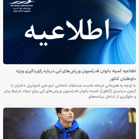
اطلاعیه کمیته بانوان فدراسیون ورزش‌های آبی درباره رکوردگیری ویژه
داوطلبان کنکور
با توجه به هم‌زمانی مرحله نخست مسابقات انتخابی تیم ملی تایم‌تریل دختران با
آزمون سراسری (کنکور)، کمیته بانوان فدراسیون ورزش‌های آبی برای ایجاد شرایط برابر
و جلوگیری از تداخل برنامه‌های