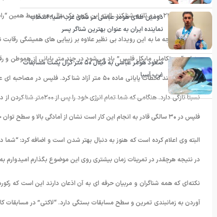
۵۴ ثانیه و ۲۳ صدم ثانیه شنا کند. البته این رکورد یک سال بعد توسط همین “رایان لاکتی” شکسته شد.
دومین طلای هومر عباسی در شنای غرب آسیا؛ انتخاب
نماینده ایران به عنوان بهترین شناگر پسر
حالا دلیل توجه ما به این رویداد بی نظیر علاوه بر زیبایی های همیشگی رقابت 
صعود هومر عباسی به فینال ۵۰ متر کرال پشت مسابقات
غرب آسیا
گیری و همانند لحظات پایانی ماده ۵۰ متر آزاد شنا 
فلپس در ۳۰ سالگی قادر به انجام این کار است نشان از آمادگی بالا و سطح توان خیره‌کننده او دارد.
در نتیجه هرچقدر در تمرینات زمان بیشتری روی این موضوع بگذارم امیدوارم به
نکته‌ای که همه شناگران و مربیان حرفه ای به آن اذعان دارند این است که رکورد