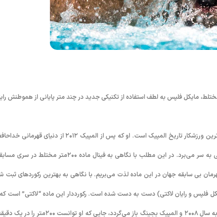
 مربوط به فینال تور جهانی ((آرنا)) است. جایی که در ماده 200 متر مختلط، مایکل فلپس به لطف استفاده از تکنیکی جدید در چند متر پایانی از هموطنش را
به گزارش روابط عمومی فدراسیون شنا، شیرجه و واترپلو؛ مایکل فلپس پرافتخارترین ورزشکار تاریخ المپیک است. او که پس از المپیک ۲۰۱۲ از دنیای ق
کرد حالا و در فاصله کمتر از ۲۰۰ روز ماندده به المپیک ریو۲۰۱۶ در آمادگی بالایی به سر می‌برد. در این مطلب با نگاهی به فینال ماده ۲۰۰متر مختلط
 از رقابت جذاب و نفس گیر دو قهرمان بی سابقه جهان در این ماده لذت می‌بریم. با نگاهی به بهترین رکوردهای ثبت 
 رکورد برتر بین این دو شناگر (مایکل فلپس و رایان لاکتی) دست به دست شده است. رکورددار این ماده “لاکتی” است که
سال ۲۰۱۱ زمان یک دقیقه و ۵۴ ثانیه را ثبت کرده است. بهترین زمان فلپس هم به سال ۲۰۰۸ و المپیک بجینگ باز می‌گردد، جایی که او توانست ۰۰