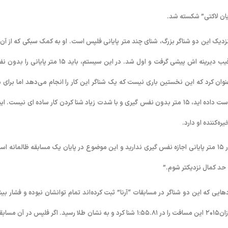
نزدیک این دو شناگر بزرگ، شنای چند متر پایانی فلپس است. او به کمک سبکی که از آن 
عنوان “سیرتکاملی مایکل فلپس” یاد می‌شود در چند متر پایانی از هموطن و رقیب دیرینه اش پیشی گرفت و اول شد. در این سیستم، باید ۱۵ متر پ
کرد. فلپس در مصاحبه ای عنوان کرد که این نخستین باری نیست که یک شناگر این کار را انجام می‌دهد اما برای
نسبتا تازگی دارد. هنگامی که شما تمام انرژی خود را پس از ۲۰۰متر شنا کردن از دست داده اید، ۱۵ متر بدون نفس گیری و با شدت زیاد شنا کردن کار ساده ای نیست.
البته وی اعلام کرده است که هنوز به دنبال بهتر شدن است و اضافه کرد: “شما در ۱۵ متر پایانی اجازه نفس گیری ندارید و این موضوع در پایان یک مسابقه ظالمانه
 حد کمال نزدیکتر شوم.”
هایی که این دو شناگر در مسابقات “آرنا” ثبت کرده‌اند تمام توانشان نبوده و فشار بیش
آوردن به زمانبندی تمرین و سطح مسابقات بستگی دارد. “لاکتی” در مسابقات کازان۲۰۱۵ این مسافت را در ۱:۵۵.۸۱ شنا کرد و به نشان طلا رسید. اگر فلپس در آن