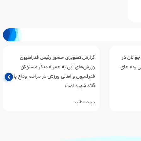
اسیون
گزارش تصویری دیدار تیم های واترپلوی
سئولان
بزرگسالان و جوانان با حضور رئیس فدراسیون
م وداع با
و پیشکسوتان
پرینت مطلب