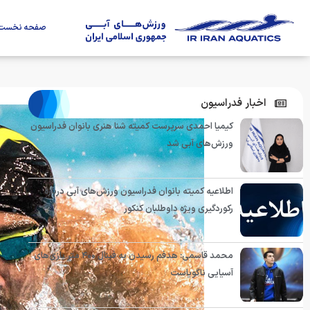
صفحه نخست
اخبار فدراسیون
کیمیا احمدی سرپرست کمیته شنا هنری بانوان فدراسیون
ورزش‌های آبی شد
اطلاعیه کمیته بانوان فدراسیون ورزش‌های آبی درباره
رکوردگیری ویژه داوطلبان کنکور
محمد قاسمی: هدفم رسیدن به فینال ۴۰۰ متر بازی‌های
آسیایی ناگویاست