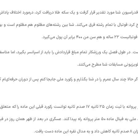
لزی از سوی فدراسیون شنا مورد تقدیر قرار گرفت و یک سکه طلا دریافت کرد، درمورد اختلاف پادا
ریح کرد: فوتبال با تمام رشته فرق می‌کند. شنا بین رشته‌های مظلوم هم مظلوم است و به
 آن پول می‌گیرد.
 در طول فصل یک ورزشکار تمام مبلغ قراردادش را باید از اسپانسر بگیرد، اما متاسفا
لویزیونی مسابقات شنا مطرح می‌کنند.
حالا چند سال عمرم را در شنا بگذارم و رکورد ملی جابجا کنم پس از دوران حرفه‌ای‌ام ک
عسگری در رقابت‌های کاپ آزاد مالزی، ابتدا در رقابت‌های مقدماتی ماده ۵۰ متر پروانه با ثبت زمان ٢۵ ثانیه ١٧ صدم ثانیه توانست رکورد قبلی این ماده را که 
حمید مبرز بود را به میزان ١۶ صدم ثانیه کاهش داد تا ضمن جابجایی این رکورد ملی به فینال ماده ۵۰ متر پروانه راه پیدا کند. عسگری در بعد از ظهر همان روز د