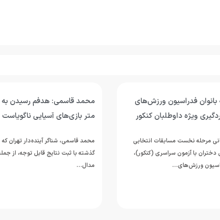
محمد قاسمی: هدفم رسیدن به فینال ۴۰۰
رکوردشکنی یا مدال‌آوری؛ شنای ج
آسیایی ناگویاست
در تایلند موفق بود؟
ر آینده‌دار تهران که در یک سال
مربی تیم ملی شنای ایران عملکرد ملی‌پ
یج قابل توجه، از جمله کسب دو
همراه شد…