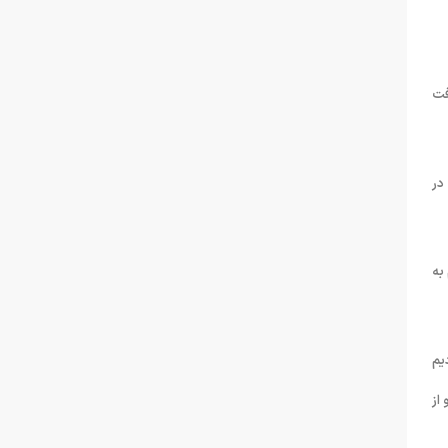
ر آن پول را دریافت
در
به
یم
از