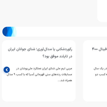
وانان ایران
اربعین؛ تجلی ماندگاری راه حق و آزادگی
اربعین حسینی، یادآور حماسه بزرگ حضرت اباعبدالله
الحسین(ع) و یاران وفادارش در مسیر دفاع از حقیقت،
وشان در
عزت و ارزش‌های انسانی…
مسابقات رده‌های سنی قهرمانی آسیا که با کسب ۹ مدال