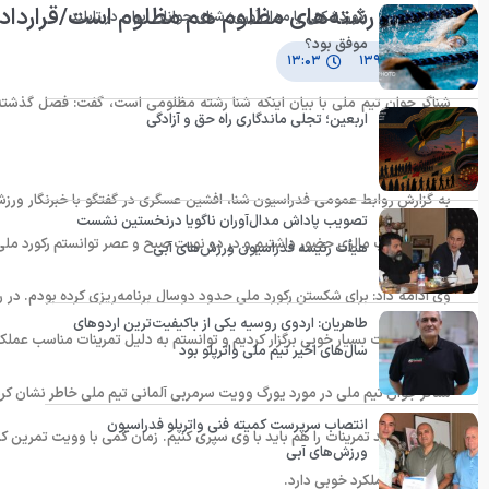
شنا بین رشته‌های مظلوم هم مظلوم است/قرارداد یک فوتبالیست
رکوردشکنی یا مدال‌آوری؛ شنای جوانان ایران در تایلند
موفق بود؟
۱۰ تیر ۱۳۹۱
۱۳:۰۳
اربعین؛ تجلی ماندگاری راه حق و آزادگی
می‌کند.
به گزارش روابط عمومی فدراسیون شنا، افشین عسگری در گفتگو با خبرنگار ورزش
تصویب پاداش مدال‌آوران ناگویا درنخستین نشست
مسابقات کاپ مالزی حضور داشتیم و در دو نوبت صبح و عصر توانستم رکورد ملی ر
هیأت رئیسه فدراسیون ورزش‌های آبی
وی ادامه داد: برای شکستن رکورد ملی حدود دوسال برنامه‌ریزی کرده بودم. در رق
طاهریان: اردوی روسیه یکی از باکیفیت‌ترین اردوهای
مالزی تمرینات بسیار خوبی برگزار کردیم و توانستم به دلیل تمرینات مناسب عمل
سال‌های اخیر تیم ملی واترپلو بود
شناگر جوان تیم ملی در مورد یورگ وویت سرمربی آلمانی تیم ملی خاطر نشان کرد
انتصاب سرپرست کمیته فنی واترپلو فدراسیون
و فصل جدید تمرینات را هم باید با وی سپری کنیم. زمان کمی با وویت تمرین کر
ورزش‌های آبی
نظر روانی عملکرد خوبی دارد.