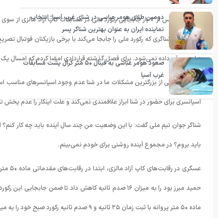
دومین طلای هومر عباسی در شنای غرب آسیا؛ انتخاب
عسگری که پس از ٢ بار جابجایی رکورد ملی در مسابقات کاپ آزاد ما
نماینده ایران به عنوان بهترین شناگر پسر
قرارداد بین شناگری که رکورد ملی را جابجا می‌کند با برخی بازیکنان فوتبال تص
زیادی به آن داده نمی‌شود. برای فصل گذشته قراردادی امضا کردم که امسال یک فوتبالیست ٢٢ ساله و هم سن من ۴۰۰ برابر
صعود هومر عباسی به فینال ۵۰ متر کرال پشت مسابقات
غرب آسیا
وی افزود: یکی از بزرگترین مشکلات ما در شنا عدم وجود اسپانسرهای مناسب است.
اسپانسری برای حضور در شنا ابراز علاقمندی نمی‌کند و علت اینکار را عدم پخش ت
شناگر جوان تیم ملی گفت: با این وضعیت من چند سال آینده باید چه کار کنم؟ اگر 
باید بروم؟ در مجموع آینده روشنی برای خودم نمی‌بینم.
ماده ۵۰ متر پروانه با ثبت زمان ٢۵ ثانیه و ٩ صدم ثانیه رکورد صبح خود را به میزان ٨ صدم ثانیه کاهش داد و به مدال نقره این ماده دست یافت.