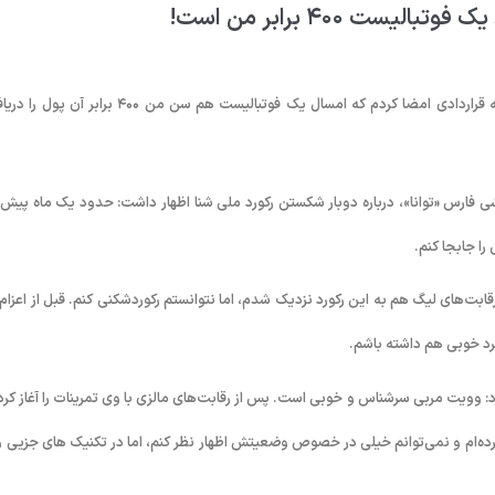
 ۴۰۰ برابر من است!
شناگر جوان تیم ملی با بیان اینکه شنا رشته مظلومی است، گفت: فصل گذشته قراردادی امضا کردم که امسال یک فوتبالیست هم سن من ۴۰۰ براب
ی فارس «توانا»، درباره دوبار شکستن رکورد ملی شنا اظهار داشت: حدود یک ماه پیش 
ا جابجا کنم.
ابت‌های لیگ هم به این رکورد نزدیک شدم، اما نتوانستم رکوردشکنی کنم. قبل از اعزام 
کرد خوبی هم داشته باشم.
: وویت مربی سرشناس و خوبی است. پس از رقابت‌های مالزی با وی تمرینات را آغاز کرد
ده‌ام و نمی‌توانم خیلی در خصوص وضعیتش اظهار نظر کنم، اما در تکنیک ‌های جزیی و 