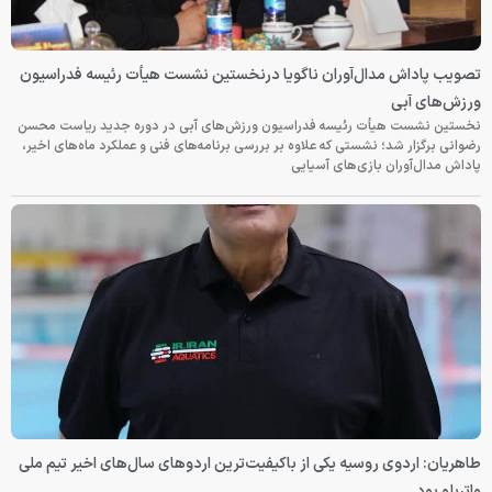
تصویب پاداش مدال‌آوران ناگویا درنخستین نشست هیأت رئیسه فدراسیون
ورزش‌های آبی
نخستین نشست هیأت رئیسه فدراسیون ورزش‌های آبی در دوره جدید ریاست محسن
رضوانی برگزار شد؛ نشستی که علاوه بر بررسی برنامه‌های فنی و عملکرد ماه‌های اخیر،
پاداش مدال‌آوران بازی‌های آسیایی
طاهریان: اردوی روسیه یکی از باکیفیت‌ترین اردوهای سال‌های اخیر تیم ملی
واترپلو بود