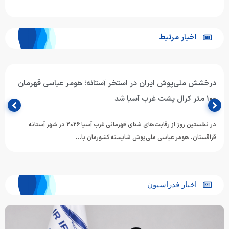
اخبار مرتبط
حضور هومر عباسی در قهرمانی شنای غرب آسیا؛
هومر عباسی شناگر ملی‌پوش ایران، برای حضور در رقابت‌های قهرمانی شنای غرب
آسیا (AOSI West Asian Swimming Championships) وارد شهر…
اخبار فدراسیون