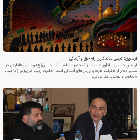
اربعین؛ تجلی ماندگاری راه حق و آزادگی
اربعین حسینی، یادآور حماسه بزرگ حضرت اباعبدالله الحسین(ع) و یاران وفادارش در
مسیر دفاع از حقیقت، عزت و ارزش‌های انسانی است. حضرت زینب کبری(س) با صبر،
شجاعت و بصیرت مثال‌زدنی،