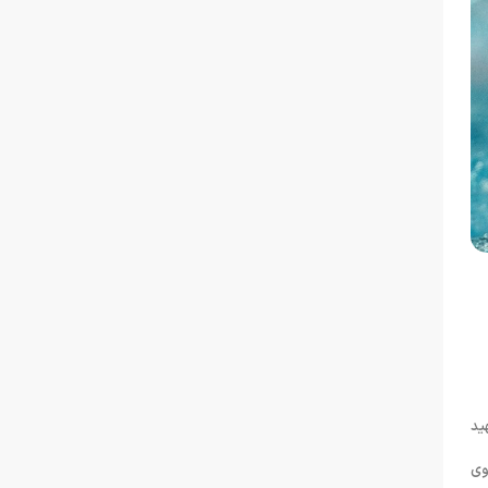
ید
وی