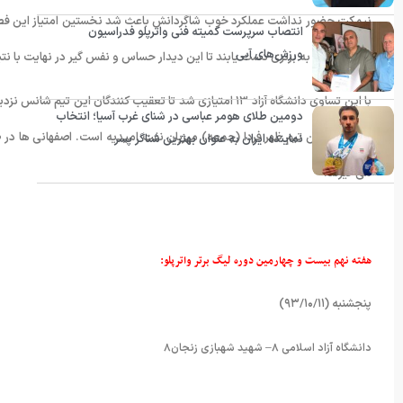
نیمکت حضور نداشت عملکرد خوب شاگردانش باعث شد نخستین امتیاز این فصل ا
انتصاب سرپرست کمیته فنی واترپلو فدراسیون
ورزش‌های آبی
میهمان خود به برتری دست یابند تا این دیدار حساس و نفس گیر در نهایت با 
با این تساوی دانشگاه آزاد ۱۳ امتیازی شد تا تعقیب کنندگان
دومین طلای هومر عباسی در شنای غرب آسیا؛ انتخاب
نماینده ایران به عنوان بهترین شناگر پسر
می گیرند.
هفته نهم بیست و چهارمین دوره لیگ برتر واترپلو
:
پنجشنبه (۹۳/۱۰/۱۱)
دانشگاه آزاد اسلامی ۸– شهید شهبازی زنجان۸