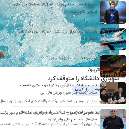
محمد قاسمی: هدفم رسیدن به فینال ۴۰۰ متر بازی‌های
آسیایی ناگویاست
رکوردشکنی یا مدال‌آوری؛ شنای جوانان ایران در تایلند
موفق بود؟
اربعین؛ تجلی ماندگاری راه حق و آزادگی
لیگ برتر واترپلو/
شهبازی دانشگاه را متوقف کرد
تصویب پاداش مدال‌آوران ناگویا درنخستین نشست
۱۱ دی ۱۳۹۳
۱۸:۵۶
هیأت رئیسه فدراسیون ورزش‌های آبی
در نخستین مسابقه از سومین هفته دور برگشت رقابت های لیگ برتر واترپلو سال 1393، دیدار دو تیم دانشگاه آزاد و شهبازی زنجان 8 بر 8 مساوی به پایان رسید
طاهریان: اردوی روسیه یکی از باکیفیت‌ترین اردوهای
به گزارش روابط عمومی فدراسیون شنا، شیرجه و واترپلو؛ هفته سوم دور برگشت ب
سال‌های اخیر تیم ملی واترپلو بود
شهبازی زنجان در تهران آغاز شد. در این دیدار دانشگاه آزاد پس از شش هفته 