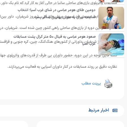
مسابقات واترپلوی بازی‌های ساحلی سانیا در حالی آغاز به کار کرد که نام یک داور 
دومین طلای هومر عباسی در شنای غرب آسیا؛ انتخاب
به گزارش روابط عمومی فدراسیون ورزش‌های آبی، شهروز شریفیان، داور بین‌ا
نماینده ایران به عنوان بهترین شناگر پسر
قضاوت در این دوره از بازی‌های ساحلی راهی کشور چین شده است. شریفیان، در ا
صعود هومر عباسی به فینال ۵۰ متر کرال پشت مسابقات
در کنار شهروز شریفیان، داورانی از کشورهای هنگ‌کنگ، چین، کره جنوبی و قزاقست
غرب آسیا
نکته قابل توجه در این دوره، حضور داوران بی طرف از قدرت‌های واترپلوی جه
نظارت دقیق بر روند مسابقات در کنار داوران آسیایی به فعالیت می‌پردازند.
پرینت مطلب
اخبار مرتبط