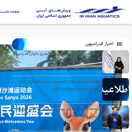
صفحه نخست
اخبار فدراسیون
کیمیا احمدی سرپرست کمیته شنا هنری بانوان فدراسیون
ورزش‌های آبی شد
اطلاعیه کمیته بانوان فدراسیون ورزش‌های آبی درباره
رکوردگیری ویژه داوطلبان کنکور
محمد قاسمی: هدفم رسیدن به فینال ۴۰۰ متر بازی‌های
آسیایی ناگویاست