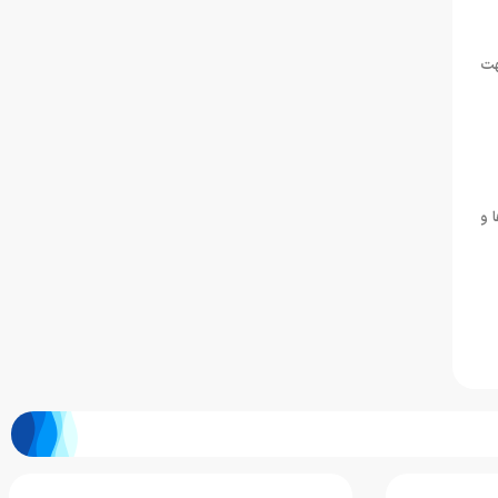
هت
 و