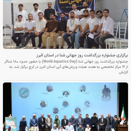
برگزاری جشنواره بزرگداشت روز جهانی شنا در استان البرز
جشنواره بزرگداشت روز جهانی شنا (World Aquatics Day) با حضور حدود ۱۸۰ شناگر
از ۱۶ مرکز تخصصی به همت هیئت ورزش‌های آبی استان البرز در کرج برگزار شد. به
گزارش