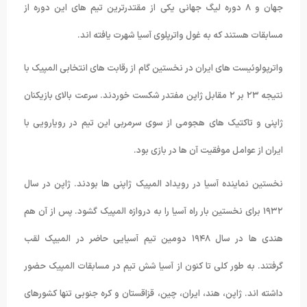
جهان و ۸ دوره لیگ جهانی یکی از مقتدرترین تیم های این دوره از
مسابقات هستند که به غول واترپلوی آسیا شهرت یافته اند.
واترپولوئیست های ایران در نخستین گام از رقابت های انتخابی المپیک با
نتیجه ۲۳ بر ۲ مقابل ژاپن مفتدر شکست خوردند. سرعت بالای بازیکنان
ژاپنی و تاکتیک های هجومی از سوی سرمربی این تیم در رویارویی با
ایران از عوامل موفقیت آن ها در بازی بود.
نخستین نماینده آسیا در رویداد المپیک ژاپنی ها بودند. ژاپن در سال
۱۹۳۲ برای نخستین بار راه آسیا را به دروازه المپیک گشود. پس از آن هم
هندی ها در سال ۱۹۴۸ دومین تیم آسیایی حاضر در المیپک لقب
گرفتند. به طور کلی تا کنون از آسیا شش تیم در مسابقات المپیک حضور
داشته اند. ژاپن، هند، ایران، چین، قزاقستان و کره جنوبی تنها کشورهای