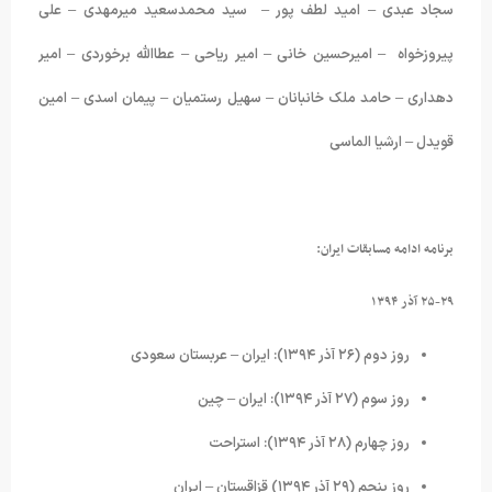
سجاد عبدی – امید لطف پور – سید محمدسعید میرمهدی – علی
پیروزخواه – امیرحسین خانی – امیر ریاحی – عطاالله برخوردی – امیر
دهداری – حامد ملک خانبانان – سهیل رستمیان – پیمان اسدی – امین
قویدل – ارشیا الماسی
برنامه ادامه مسابقات ایران:
۲۵-۲۹ آذر ۱۳۹۴
روز دوم (۲۶ آذر ۱۳۹۴): ایران – عربستان سعودی
روز سوم (۲۷ آذر ۱۳۹۴): ایران – چین
روز چهارم (۲۸ آذر ۱۳۹۴): استراحت
روز پنجم (۲۹ آذر ۱۳۹۴) قزاقستان – ایران