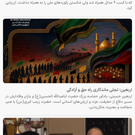
که با کسب ۹ مدال همراه شد ولی شکستن رکوردهای ملی را به همراه نداشت، ارزیابی
کرد.
اربعین؛ تجلی ماندگاری راه حق و آزادگی
اربعین حسینی، یادآور حماسه بزرگ حضرت اباعبدالله الحسین(ع) و یاران وفادارش در
مسیر دفاع از حقیقت، عزت و ارزش‌های انسانی است. حضرت زینب کبری(س) با صبر،
شجاعت و بصیرت مثال‌زدنی،