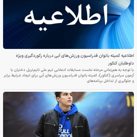
اطلاعیه کمیته بانوان فدراسیون ورزش‌های آبی درباره رکوردگیری ویژه
داوطلبان کنکور
با توجه به هم‌زمانی مرحله نخست مسابقات انتخابی تیم ملی تایم‌تریل دختران با
آزمون سراسری (کنکور)، کمیته بانوان فدراسیون ورزش‌های آبی برای ایجاد شرایط برابر
و جلوگیری از تداخل برنامه‌های