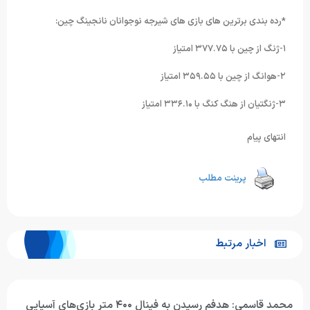
*رده بندی برترین های بازی های شیرجه نوجوانان نانجینگ چین:
١-ژنگ از چین با ٣٧٧.٧۵ امتیاز
٢-هوانگ از چین با ٣۵٩.۵۵ امتیاز
٣-ژنگتیان از هنگ کنگ با ٣٣۶.١۰ امتیاز
انتهای پیام
پرینت مطلب
اخبار مرتبط