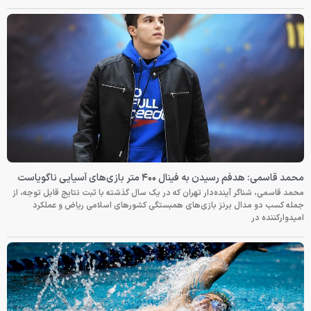
محمد قاسمی: هدفم رسیدن به فینال ۴۰۰ متر بازی‌های آسیایی ناگویاست
محمد قاسمی، شناگر آینده‌دار تهران که در یک سال گذشته با ثبت نتایج قابل توجه، از
جمله کسب دو مدال برنز بازی‌های همبستگی کشورهای اسلامی ریاض و عملکرد
امیدوارکننده در