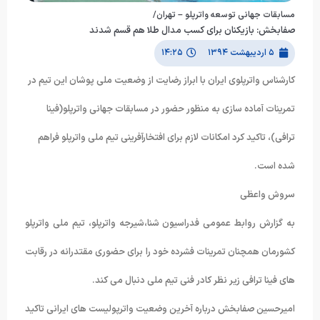
مسابقات جهانی توسعه واترپلو – تهران/
صفابخش: بازیکنان برای کسب مدال طلا هم قسم شدند
۵ اردیبهشت ۱۳۹۴
۱۴:۲۵
کارشناس واترپلوی ایران با ابراز رضایت از وضعیت ملی پوشان این تیم در
تمرینات آماده سازی به منظور حضور در مسابقات جهانی واترپلو(فینا
ترافی)، تاکید کرد امکانات لازم برای افتخارآفرینی تیم ملی واترپلو فراهم
شده است.
سروش واعظی
به گزارش روابط عمومی فدراسیون شنا،شیرجه واترپلو، تیم ملی واترپلو
کشورمان همچنان تمرینات فشرده خود را برای حضوری مقتدرانه در رقابت
های فینا ترافی زیر نظر کادر فنی تیم ملی دنبال می کند.
امیرحسین صفابخش درباره آخرین وضعیت واترپولیست های ایرانی تاکید