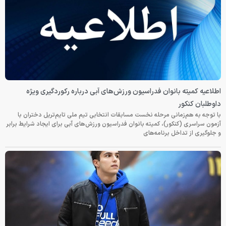
اطلاعیه کمیته بانوان فدراسیون ورزش‌های آبی درباره رکوردگیری ویژه
داوطلبان کنکور
با توجه به هم‌زمانی مرحله نخست مسابقات انتخابی تیم ملی تایم‌تریل دختران با
آزمون سراسری (کنکور)، کمیته بانوان فدراسیون ورزش‌های آبی برای ایجاد شرایط برابر
و جلوگیری از تداخل برنامه‌های