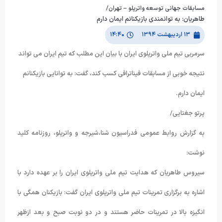
مسابقات جهانی توسعه واترپلو – تهران/
طاهریان: به توانمندی بازیکنانم ایمان دارم
۱۳ اردیبهشت ۱۳۹۴
۱۴:۴۰
سرمربي تيم ملي واترپلوي ايران با بيان اين مطلب كه تيم ايران مي تواند
نتيجه خوبي از مسابقات فيناترافي كسب كند، گفت: به توانايي بازيكنانم
ايمان دارم.
پرتو جغتایی/
به گزارش روابط عمومی فدراسیون شنا،شیرجه و واترپلو، روزنامه کلید
نوشت:
سیروس طاهریان که هدایت تیم ملی واترپلوی ایران را بر عهده دارد با
اشاره به برگزاری تمرینات تیم ملی واترپلوی ایران گفت: بازیکنان همگی با
انگیزه بالا در تمرینات حاضر هستند و در دو نوبت صبح و بعد ازظهر