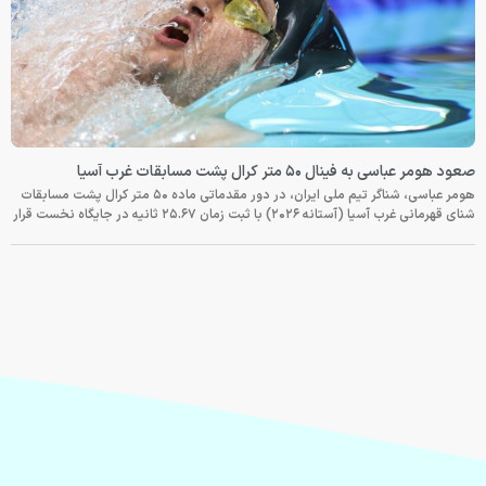
صعود هومر عباسی به فینال ۵۰ متر کرال پشت مسابقات غرب آسیا
هومر عباسی، شناگر تیم ملی ایران، در دور مقدماتی ماده ۵۰ متر کرال پشت مسابقات
شنای قهرمانی غرب آسیا (آستانه ۲۰۲۶) با ثبت زمان ۲۵.۶۷ ثانیه در جایگاه نخست قرار