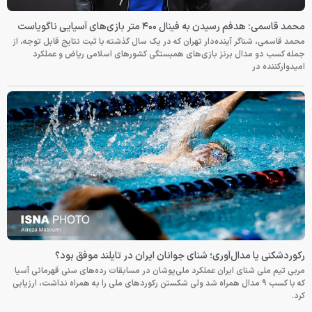
محمد قاسمی: هدفم رسیدن به فینال ۴۰۰ متر بازی‌های آسیایی ناگویاست
محمد قاسمی، شناگر آینده‌دار تهران که در یک سال گذشته با ثبت نتایج قابل توجه، از
جمله کسب دو مدال برنز بازی‌های همبستگی کشورهای اسلامی ریاض و عملکرد
امیدوارکننده در
رکوردشکنی یا مدال‌آوری؛ شنای جوانان ایران در تایلند موفق بود؟
مربی تیم ملی شنای ایران عملکرد ملی‌پوشان در مسابقات رده‌های سنی قهرمانی آسیا
که با کسب ۹ مدال همراه شد ولی شکستن رکوردهای ملی را به همراه نداشت، ارزیابی
کرد.