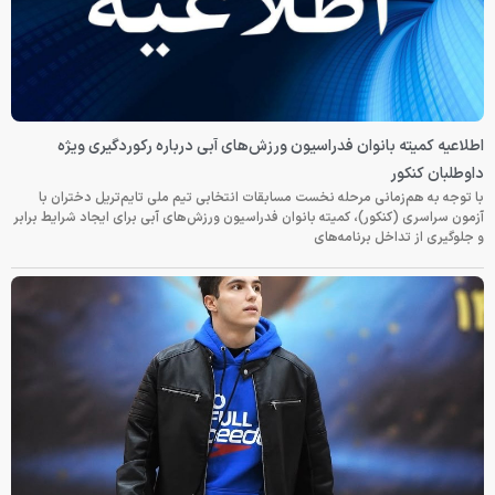
اطلاعیه کمیته بانوان فدراسیون ورزش‌های آبی درباره رکوردگیری ویژه
داوطلبان کنکور
با توجه به هم‌زمانی مرحله نخست مسابقات انتخابی تیم ملی تایم‌تریل دختران با
آزمون سراسری (کنکور)، کمیته بانوان فدراسیون ورزش‌های آبی برای ایجاد شرایط برابر
و جلوگیری از تداخل برنامه‌های