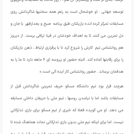
گرفته. جدی تر شده و پرفشارتر. آن هم ۲۱ روز مانده به مسابقات واترپلوی
توسعه جهانی . او خوشحال است به رغم همه سختیها شاگردانش روی
مسابقات تمرکز کرده اند:« بازیکنان طبق برنامه صبح و بعدازظهر با جان و
دل تمرین می کنند تا به اهداف خودشان در فینا ترافی برسند. از دیروز
هم روانشناس تیم کارش را شروع کرد تا با برقراری ارتباط ، ذهن بازیکنان
را برای رقابتها آماده کند. البته حضور او پروسه ای ۶ ماهه دارد تا ما را به
هدفمان برساند . حضور روانشناس کار ایده آلی است.»
هرچند قرار بود تیم دانشگاه مسکو حریف تمرینی شاگردانش قبل از
مسابقات باشد اما با نیامدن روسها ، تیم ملی با حریفان داخلی مسابقه
می دهد. او می گوید:« فعلا که خبری از تیم مسکو برای بازی تدارکاتی
نیست. اما برای اینکه تیم ملی بدون بازی تدارکاتی نماند هماهنگ شده تا