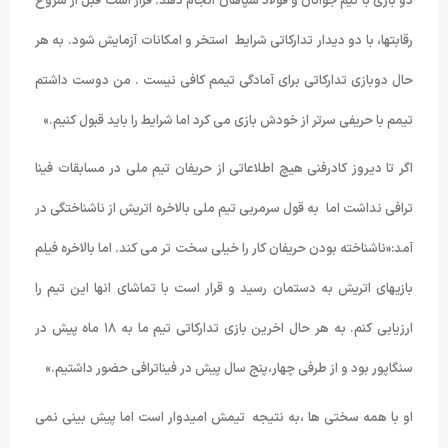
دو بازی با تیم جوانان و فولاد سپاهان انجام دهد. قرار است قبل از شروع
رقابتها، با دو دیدار تدارکاتی شرایط استخر و امکانات آزمایش شود. به هر
حال دوبازی تدارکاتی برای آمادگی تیمم کافی نیست . من دوست داشتم
تیمم با حریفی سرتر از خودش بازی می کرد اما شرایط را باید قبول کنیم.»
اگر تا دیروز کادرفنی هیچ اطلاعاتی از حریفان تیم ملی در مسابقات فینا
ترافی نداشت اما به قول سرمربی تیم ملی بالاخره اتریش از ناشناختگی در
آمد:«ناشناخته بودن حریفان کار را خیلی سخت تر می کند. اما بالاخره فیلم
بازیهای اتریش به دستمان رسید و قرار است با تماشای انها این تیم را
ارزیابی کنم. به هر حال اخرین بازی تدارکاتی تیم ما به ۱۸ ماه پیش در
سنگاپور بود و از طرفی چهار،پنج سال پیش در فیناترافی حضور داشتیم.»
او با همه سختی ها ،به نتیجه تیمش امیدوار است اما پیش بینی نمی