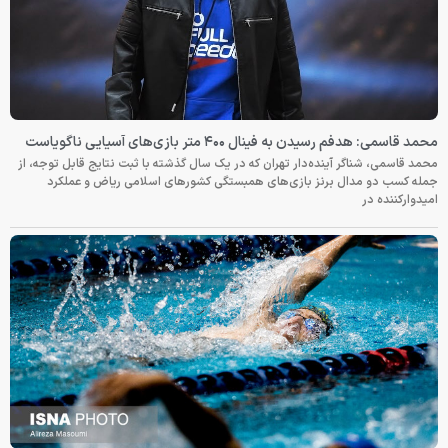
محمد قاسمی: هدفم رسیدن به فینال ۴۰۰ متر بازی‌های آسیایی ناگویاست
محمد قاسمی، شناگر آینده‌دار تهران که در یک سال گذشته با ثبت نتایج قابل توجه، از
جمله کسب دو مدال برنز بازی‌های همبستگی کشورهای اسلامی ریاض و عملکرد
امیدوارکننده در