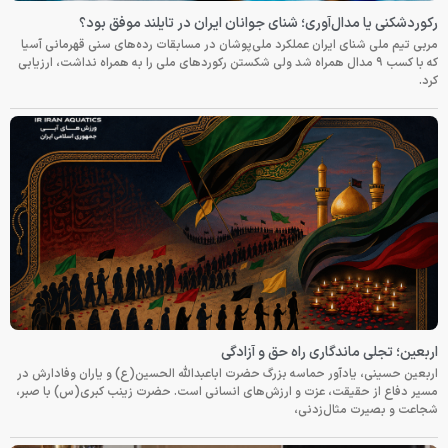
رکوردشکنی یا مدال‌آوری؛ شنای جوانان ایران در تایلند موفق بود؟
مربی تیم ملی شنای ایران عملکرد ملی‌پوشان در مسابقات رده‌های سنی قهرمانی آسیا
که با کسب ۹ مدال همراه شد ولی شکستن رکوردهای ملی را به همراه نداشت، ارزیابی
کرد.
اربعین؛ تجلی ماندگاری راه حق و آزادگی
اربعین حسینی، یادآور حماسه بزرگ حضرت اباعبدالله الحسین(ع) و یاران وفادارش در
مسیر دفاع از حقیقت، عزت و ارزش‌های انسانی است. حضرت زینب کبری(س) با صبر،
شجاعت و بصیرت مثال‌زدنی،