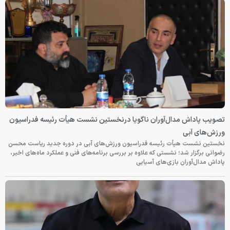
تصویب پاداش مدال‌آوران ناگویا درنخستین نشست هیأت رئیسه فدراسیون
ورزش‌های آبی
نخستین نشست هیأت رئیسه فدراسیون ورزش‌های آبی در دوره جدید ریاست محسن
رضوانی برگزار شد؛ نشستی که علاوه بر بررسی برنامه‌های فنی و عملکرد ماه‌های اخیر،
پاداش مدال‌آوران بازی‌های آسیایی