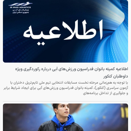
اطلاعیه کمیته بانوان فدراسیون ورزش‌های آبی درباره رکوردگیری ویژه
داوطلبان کنکور
با توجه به هم‌زمانی مرحله نخست مسابقات انتخابی تیم ملی تایم‌تریل دختران با
آزمون سراسری (کنکور)، کمیته بانوان فدراسیون ورزش‌های آبی برای ایجاد شرایط برابر
و جلوگیری از تداخل برنامه‌های